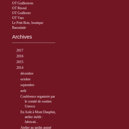
OT Guillestrois
OT Risoul
OT Guillestre
OT Vars
Le Petit Bois, boutique
Baroulade
Archives
►
2017
( 3 )
►
2016
( 5 )
►
2015
( 33 )
▼
2014
( 56 )
►
décembre
( 8 )
►
octobre
( 7 )
►
septembre
( 4 )
▼
août
( 6 )
Conférence organisée par
le comité de soutien
Unesco
En Août à Mont Dauphin,
atelier inédit :
fabricati...
Atelier au jardin animé