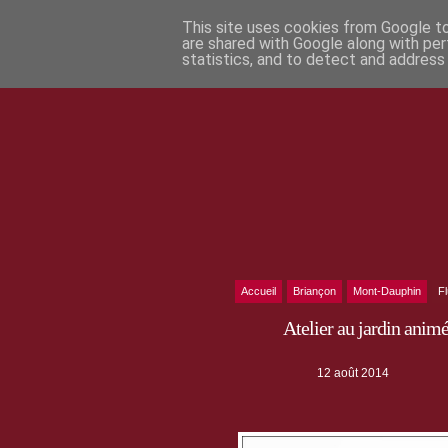
This site uses cookies from Google to 
are shared with Google along with per
statistics, and to detect and address
Accueil
Briançon
Mont-Dauphin
F
Atelier au jardin animé 
12 août 2014