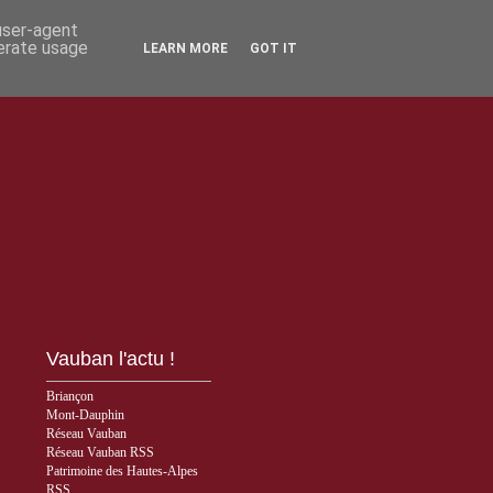
 user-agent
nerate usage
LEARN MORE
GOT IT
Vauban l'actu !
Briançon
Mont-Dauphin
Réseau Vauban
Réseau Vauban RSS
Patrimoine des Hautes-Alpes
RSS