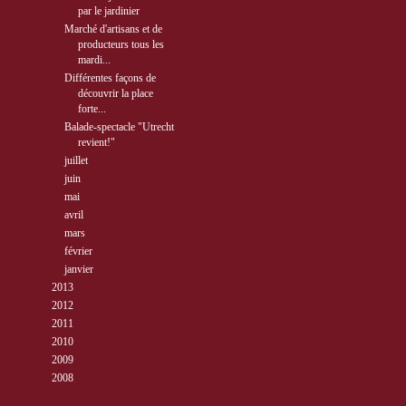
par le jardinier
Marché d'artisans et de
producteurs tous les
mardi...
Différentes façons de
découvrir la place
forte...
Balade-spectacle "Utrecht
revient!"
►
juillet
( 5 )
►
juin
( 3 )
►
mai
( 5 )
►
avril
( 6 )
►
mars
( 3 )
►
février
( 7 )
►
janvier
( 2 )
►
2013
( 89 )
►
2012
( 77 )
►
2011
( 68 )
►
2010
( 40 )
►
2009
( 27 )
►
2008
( 10 )