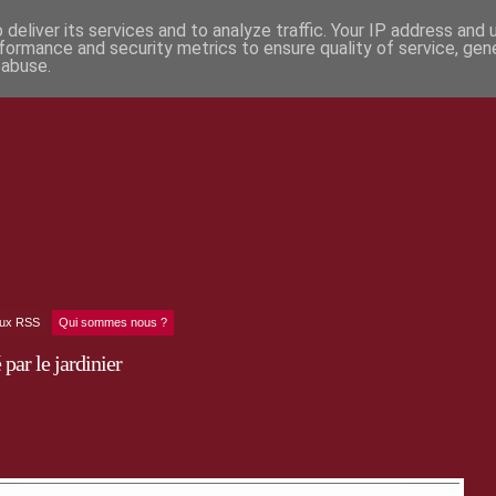
deliver its services and to analyze traffic. Your IP address and
formance and security metrics to ensure quality of service, ge
 abuse.
lux RSS
Qui sommes nous ?
par le jardinier