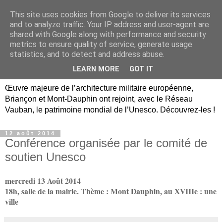
This site uses cookies from Google to deliver its services
Briançon, Mont-Dauphin,
and to analyze traffic. Your IP address and user-agent are
shared with Google along with performance and security
Vauban Unesco Hautes-
metrics to ensure quality of service, generate usage
statistics, and to detect and address abuse.
Alpes
LEARN MORE
GOT IT
Œuvre majeure de l’architecture militaire européenne,
Briançon et Mont-Dauphin ont rejoint, avec le Réseau
Vauban, le patrimoine mondial de l’Unesco. Découvrez-les !
12 août 2014
Conférence organisée par le comité de
soutien Unesco
mercredi 13 Août 2014
18h, salle de la mairie. Thème : Mont Dauphin, au XVIIIe : une
ville