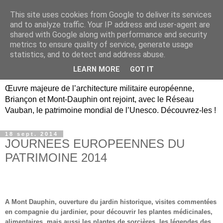
This site uses cookies from Google to deliver its services
Briançon, Mont-Dauphin,
and to analyze traffic. Your IP address and user-agent are
shared with Google along with performance and security
Vauban Unesco Hautes-
metrics to ensure quality of service, generate usage
statistics, and to detect and address abuse.
Alpes
LEARN MORE
GOT IT
Œuvre majeure de l’architecture militaire européenne,
Briançon et Mont-Dauphin ont rejoint, avec le Réseau
Vauban, le patrimoine mondial de l’Unesco. Découvrez-les !
18 sept. 2014
JOURNEES EUROPEENNES DU
PATRIMOINE 2014
A Mont Dauphin, ouverture du jardin historique, visites commentées
en compagnie du jardinier, pour découvrir les plantes médicinales,
alimentaires, mais aussi les plantes de sorcières, les légendes des