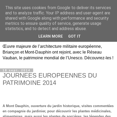
This site uses cookies from Google to deliver its services
Briançon, Mont-Dauphin,
and to analyze traffic. Your IP address and user-agent are
shared with Google along with performance and security
Vauban Unesco Hautes-
metrics to ensure quality of service, generate usage
statistics, and to detect and address abuse.
Alpes
LEARN MORE
GOT IT
Œuvre majeure de l’architecture militaire européenne,
Briançon et Mont-Dauphin ont rejoint, avec le Réseau
Vauban, le patrimoine mondial de l’Unesco. Découvrez-les !
18 sept. 2014
JOURNEES EUROPEENNES DU
PATRIMOINE 2014
A Mont Dauphin, ouverture du jardin historique, visites commentées
en compagnie du jardinier, pour découvrir les plantes médicinales,
alimentaires, mais aussi les plantes de sorcières, les légendes des