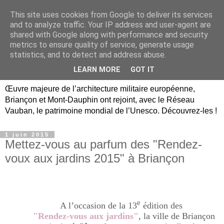
This site uses cookies from Google to deliver its services
Briançon, Mont-Dauphin,
and to analyze traffic. Your IP address and user-agent are
shared with Google along with performance and security
Vauban Unesco Hautes-
metrics to ensure quality of service, generate usage
statistics, and to detect and address abuse.
Alpes
LEARN MORE
GOT IT
Œuvre majeure de l’architecture militaire européenne,
Briançon et Mont-Dauphin ont rejoint, avec le Réseau
Vauban, le patrimoine mondial de l’Unesco. Découvrez-les !
1 juin 2015
Mettez-vous au parfum des "Rendez-
voux aux jardins 2015" à Briançon
e
A l’occasion de la 13
édition des
"Rendez-vous aux jardins"
, la ville de Briançon