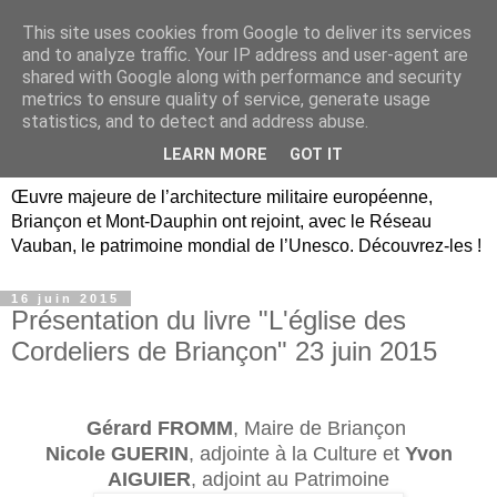
This site uses cookies from Google to deliver its services
Briançon, Mont-Dauphin,
and to analyze traffic. Your IP address and user-agent are
shared with Google along with performance and security
Vauban Unesco Hautes-
metrics to ensure quality of service, generate usage
statistics, and to detect and address abuse.
Alpes
LEARN MORE
GOT IT
Œuvre majeure de l’architecture militaire européenne,
Briançon et Mont-Dauphin ont rejoint, avec le Réseau
Vauban, le patrimoine mondial de l’Unesco. Découvrez-les !
16 juin 2015
Présentation du livre "L'église des
Cordeliers de Briançon" 23 juin 2015
Gérard FROMM
, Maire de Briançon
Nicole GUERIN
, adjointe à la Culture et
Yvon
AIGUIER
, adjoint au Patrimoine