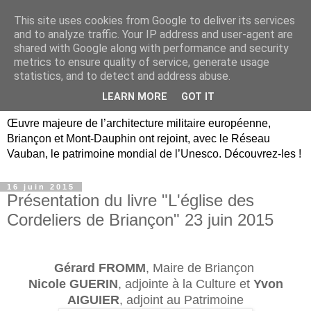
This site uses cookies from Google to deliver its services
Briançon, Mont-Dauphin,
and to analyze traffic. Your IP address and user-agent are
shared with Google along with performance and security
Vauban Unesco Hautes-
metrics to ensure quality of service, generate usage
statistics, and to detect and address abuse.
Alpes
LEARN MORE
GOT IT
Œuvre majeure de l’architecture militaire européenne,
Briançon et Mont-Dauphin ont rejoint, avec le Réseau
Vauban, le patrimoine mondial de l’Unesco. Découvrez-les !
16 juin 2015
Présentation du livre "L'église des
Cordeliers de Briançon" 23 juin 2015
Gérard FROMM
, Maire de Briançon
Nicole GUERIN
, adjointe à la Culture et
Yvon
AIGUIER
, adjoint au Patrimoine