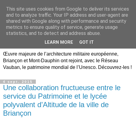
This site uses cookies from Google to deliver its services
Briançon, Mont-Dauphin,
and to analyze traffic. Your IP address and user-agent are
shared with Google along with performance and security
Vauban Unesco Hautes-
metrics to ensure quality of service, generate usage
statistics, and to detect and address abuse.
Alpes
LEARN MORE
GOT IT
Œuvre majeure de l’architecture militaire européenne,
Briançon et Mont-Dauphin ont rejoint, avec le Réseau
Vauban, le patrimoine mondial de l’Unesco. Découvrez-les !
4 sept. 2015
Une collaboration fructueuse entre le
service du Patrimoine et le lycée
polyvalent d’Altitude de la ville de
Briançon