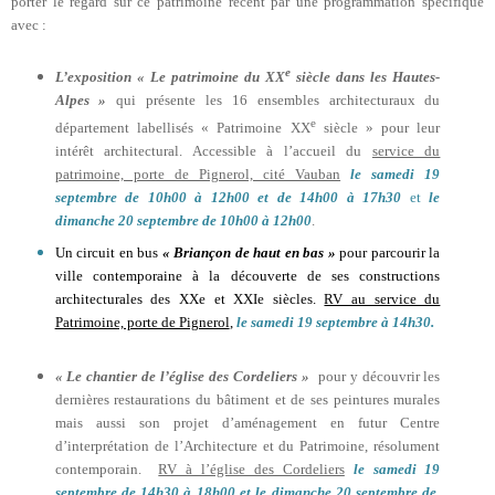
porter le regard sur ce patrimoine récent par une programmation spécifique
avec :
e
L’exposition « Le patrimoine du XX
siècle dans les Hautes-
Alpes »
qui présente les 16 ensembles architecturaux du
e
département labellisés « Patrimoine XX
siècle » pour leur
intérêt architectural. Accessible à l’accueil du
service du
patrimoine, porte de Pignerol, cité Vauban
le samedi 19
septembre de 10h00 à 12h00 et de 14h00 à 17h30
et
le
dimanche 20 septembre de 10h00 à 12h00
.
Un circuit en bus
« Briançon de haut en bas »
pour parcourir la
ville contemporaine à la découverte de ses constructions
architecturales des XXe et XXIe siècles.
RV au service du
Patrimoine, porte de Pignerol
,
le samedi 19 septembre à 14h30.
« Le chantier de l’église des Cordeliers »
pour y découvrir les
dernières restaurations du bâtiment et de ses peintures murales
mais aussi son projet d’aménagement en futur Centre
d’interprétation de l’Architecture et du Patrimoine, résolument
contemporain.
RV à l’église des Cordeliers
le samedi 19
septembre de 14h30 à 18h00 et le dimanche 20 septembre de