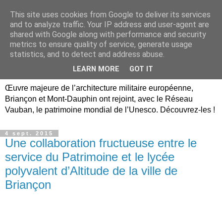
This site uses cookies from Google to deliver its services
Briançon, Mont-Dauphin,
and to analyze traffic. Your IP address and user-agent are
shared with Google along with performance and security
Vauban Unesco Hautes-
metrics to ensure quality of service, generate usage
statistics, and to detect and address abuse.
Alpes
LEARN MORE
GOT IT
Œuvre majeure de l’architecture militaire européenne,
Briançon et Mont-Dauphin ont rejoint, avec le Réseau
Vauban, le patrimoine mondial de l’Unesco. Découvrez-les !
4 sept. 2015
Une collaboration fructueuse entre le
service du Patrimoine et le lycée
polyvalent d’Altitude de la ville de
Briançon