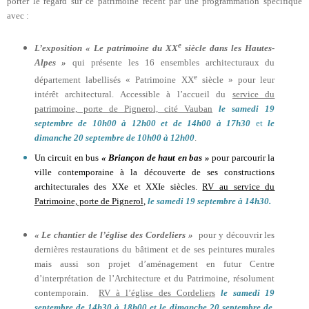
porter le regard sur ce patrimoine récent par une programmation spécifique
avec :
e
L’exposition « Le patrimoine du XX
siècle dans les Hautes-
Alpes »
qui présente les 16 ensembles architecturaux du
e
département labellisés « Patrimoine XX
siècle » pour leur
intérêt architectural. Accessible à l’accueil du
service du
patrimoine, porte de Pignerol, cité Vauban
le samedi 19
septembre de 10h00 à 12h00 et de 14h00 à 17h30
et
le
dimanche 20 septembre de 10h00 à 12h00
.
Un circuit en bus
« Briançon de haut en bas »
pour parcourir la
ville contemporaine à la découverte de ses constructions
architecturales des XXe et XXIe siècles.
RV au service du
Patrimoine, porte de Pignerol
,
le samedi 19 septembre à 14h30.
« Le chantier de l’église des Cordeliers »
pour y découvrir les
dernières restaurations du bâtiment et de ses peintures murales
mais aussi son projet d’aménagement en futur Centre
d’interprétation de l’Architecture et du Patrimoine, résolument
contemporain.
RV à l’église des Cordeliers
le samedi 19
septembre de 14h30 à 18h00 et le dimanche 20 septembre de