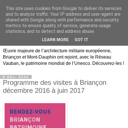
This site uses cookies from Google to deliver its services
Briançon, Mont-Dauphin,
and to analyze traffic. Your IP address and user-agent are
shared with Google along with performance and security
Vauban Unesco Hautes-
metrics to ensure quality of service, generate usage
statistics, and to detect and address abuse.
Alpes
LEARN MORE
GOT IT
Œuvre majeure de l’architecture militaire européenne,
Briançon et Mont-Dauphin ont rejoint, avec le Réseau
Vauban, le patrimoine mondial de l’Unesco. Découvrez-les !
8 déc. 2016
Programme des visites à Briançon
décembre 2016 à juin 2017