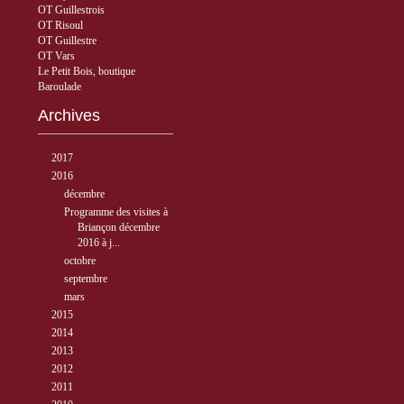
OT Guillestrois
OT Risoul
OT Guillestre
OT Vars
Le Petit Bois, boutique
Baroulade
Archives
►
2017
( 3 )
▼
2016
( 5 )
▼
décembre
( 1 )
Programme des visites à
Briançon décembre
2016 à j...
►
octobre
( 1 )
►
septembre
( 2 )
►
mars
( 1 )
►
2015
( 33 )
►
2014
( 56 )
►
2013
( 89 )
►
2012
( 77 )
►
2011
( 68 )