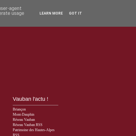
 user-agent
nerate usage
LEARN MORE
GOT IT
Vauban l'actu !
Briançon
Mont-Dauphin
Réseau Vauban
Réseau Vauban RSS
Patrimoine des Hautes-Alpes
RSS