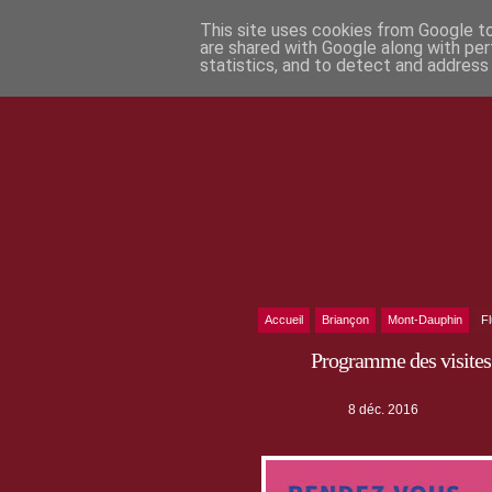
This site uses cookies from Google to 
are shared with Google along with per
statistics, and to detect and address
Accueil
Briançon
Mont-Dauphin
F
Programme des visites
8 déc. 2016