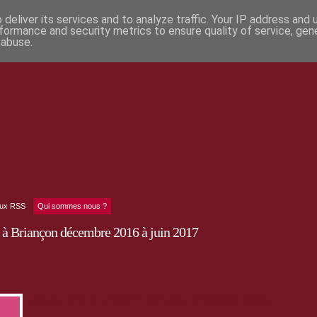
deliver its services and to analyze traffic. Your IP address and
formance and security metrics to ensure quality of service, ge
 abuse.
lux RSS
Qui sommes nous ?
 à Briançon décembre 2016 à juin 2017
Jusqu'au mois de Juin 2017 : le nouveau programme est paru !