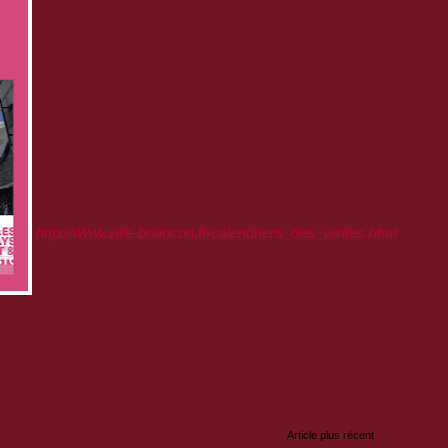
Le service du Patrimoine a concocté une programmation riche en
visites classiques mais aussi surprenantes ...
Durant les vacances de février, pour vous mettre en appétit, ne
manquez pas les
"Gourmands d'histoire"
alliant patrimoine bâti et
culinaire et où vous mettrez la main à la pâte grâce au chef
sloowfood. Les enfants ne sont pas en reste avec des
ateliers
adaptés
"Patri'mômes"
.
En mai et juin 2017, la nouveauté la plus importante est l'accès au
fort du Randouillet
, labellisé patrimoine mondial par l'UNESCO.
La nouvelle brochure est téléchargeable et consultable sur le site
Internet de la ville de Briançon à l'adresse suivante :
http://www.ville-briancon.fr/calendriers_des_visites.html
:
Article plus récent