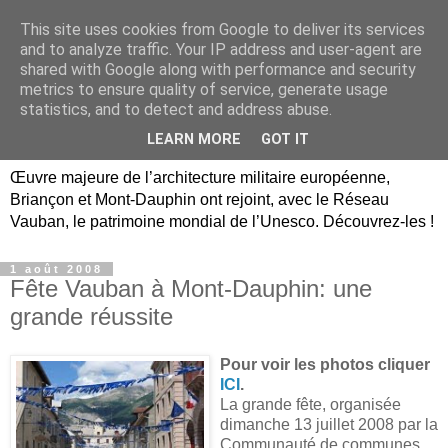
This site uses cookies from Google to deliver its services
Briançon, Mont-Dauphin,
and to analyze traffic. Your IP address and user-agent are
shared with Google along with performance and security
Vauban Unesco Hautes-
metrics to ensure quality of service, generate usage
statistics, and to detect and address abuse.
Alpes
LEARN MORE
GOT IT
Œuvre majeure de l’architecture militaire européenne,
Briançon et Mont-Dauphin ont rejoint, avec le Réseau
Vauban, le patrimoine mondial de l’Unesco. Découvrez-les !
1 août 2008
Fête Vauban à Mont-Dauphin: une
grande réussite
Pour voir les photos cliquer
ICI
.
La grande fête, organisée
dimanche 13 juillet 2008 par
la
Communauté de communes