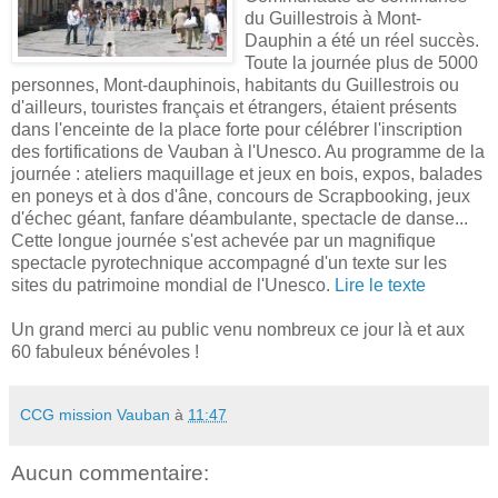
du Guillestrois
à Mont-
Dauphin a été un réel succès.
Toute
la journée plus de 5000
personnes, Mont-dauphinois
, habitants du Guillestrois ou
d
'
ailleurs, touristes français et étrangers, étaient présents
dans l
'
enceinte de la place forte pour célébrer l
'
inscription
des fortifications de Vauban à l
'
Unesco. Au programme de la
journée : ateliers maquillage et jeux en bois, expos, balades
en poneys et à dos d
'
âne, concours de Scrapbooking, jeux
d
'
échec géant, fanfare déambulante, spectacle de danse...
Cette longue journée s
'
est achevée par un magnifique
spectacle pyrotechnique accompagné d'un texte sur les
sites du patrimoine mondial de l'Unesco.
Lire le texte
Un grand merci au public venu nombreux ce jour là et aux
60 fabuleux bénévoles !
CCG mission Vauban
à
11:47
Aucun commentaire: