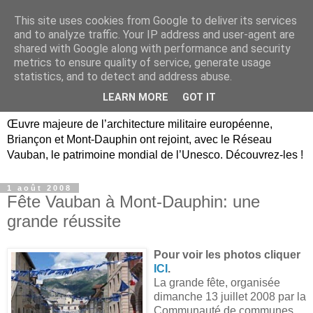
This site uses cookies from Google to deliver its services
Briançon, Mont-Dauphin,
and to analyze traffic. Your IP address and user-agent are
shared with Google along with performance and security
Vauban Unesco Hautes-
metrics to ensure quality of service, generate usage
statistics, and to detect and address abuse.
Alpes
LEARN MORE
GOT IT
Œuvre majeure de l’architecture militaire européenne,
Briançon et Mont-Dauphin ont rejoint, avec le Réseau
Vauban, le patrimoine mondial de l’Unesco. Découvrez-les !
1 août 2008
Fête Vauban à Mont-Dauphin: une
grande réussite
Pour voir les photos cliquer
ICI
.
La grande fête, organisée
dimanche 13 juillet 2008 par
la
Communauté de communes