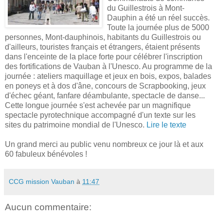
du Guillestrois
à Mont-
Dauphin a été un réel succès.
Toute
la journée plus de 5000
personnes, Mont-dauphinois
, habitants du Guillestrois ou
d
'
ailleurs, touristes français et étrangers, étaient présents
dans l
'
enceinte de la place forte pour célébrer l
'
inscription
des fortifications de Vauban à l
'
Unesco. Au programme de la
journée : ateliers maquillage et jeux en bois, expos, balades
en poneys et à dos d
'
âne, concours de Scrapbooking, jeux
d
'
échec géant, fanfare déambulante, spectacle de danse...
Cette longue journée s
'
est achevée par un magnifique
spectacle pyrotechnique accompagné d'un texte sur les
sites du patrimoine mondial de l'Unesco.
Lire le texte
Un grand merci au public venu nombreux ce jour là et aux
60 fabuleux bénévoles !
CCG mission Vauban
à
11:47
Aucun commentaire: