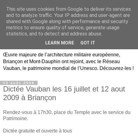
This site uses cookies from Google to deliver its services
Briançon, Mont-Dauphin,
and to analyze traffic. Your IP address and user-agent are
shared with Google along with performance and security
Vauban Unesco Hautes-
metrics to ensure quality of service, generate usage
statistics, and to detect and address abuse.
Alpes
LEARN MORE
GOT IT
Œuvre majeure de l’architecture militaire européenne,
Briançon et Mont-Dauphin ont rejoint, avec le Réseau
Vauban, le patrimoine mondial de l’Unesco. Découvrez-les !
13 août 2009
Dictée Vauban les 16 juillet et 12 aout
2009 à Briançon
Rendez-vous à 17h30, place du Temple avec le service du
Patrimoine.
Dictée gratuite et ouverte à tous