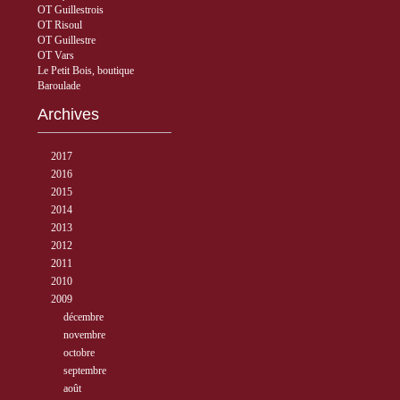
OT Guillestrois
OT Risoul
OT Guillestre
OT Vars
Le Petit Bois, boutique
Baroulade
Archives
►
2017
( 3 )
►
2016
( 5 )
►
2015
( 33 )
►
2014
( 56 )
►
2013
( 89 )
►
2012
( 77 )
►
2011
( 68 )
►
2010
( 40 )
▼
2009
( 27 )
►
décembre
( 2 )
►
novembre
( 3 )
►
octobre
( 1 )
►
septembre
( 2 )
▼
août
( 13 )