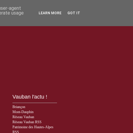
 user-agent
nerate usage
LEARN MORE
GOT IT
Vauban l'actu !
Briançon
Mont-Dauphin
Réseau Vauban
Réseau Vauban RSS
Patrimoine des Hautes-Alpes
RSS