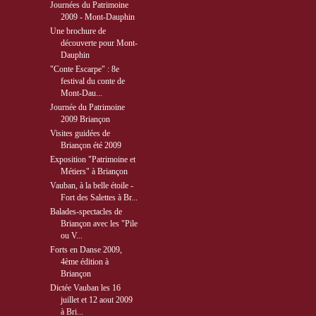
Journées du Patrimoine
2009 - Mont-Dauphin
Une brochure de
découverte pour Mont-
Dauphin
"Conte Escarpe" : 8e
festival du conte de
Mont-Dau...
Journée du Patrimoine
2009 Briançon
Visites guidées de
Briançon été 2009
Exposition "Patrimoine et
Métiers" à Briançon
Vauban, à la belle étoile -
Fort des Salettes à Br...
Balades-spectacles de
Briançon avec les "Pile
ou V...
Forts en Danse 2009,
4ème édition à
Briançon
Dictée Vauban les 16
juillet et 12 aout 2009
à Bri...