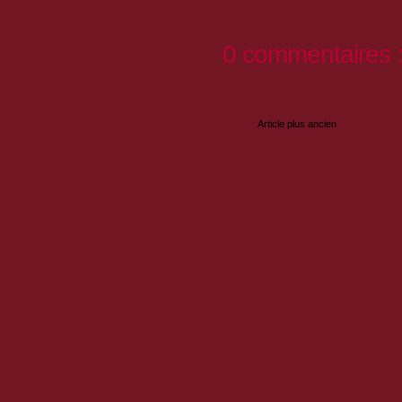
Dictée gratuite et ouverte à tous
0 commentaires 
Enregistrer un commentaire
Article plus ancien