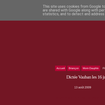
This site uses cookies from Google to 
are shared with Google along with per
statistics, and to detect and address
Accueil
Briançon
Mont-Dauphin
F
Dictée Vauban les 16 ju
13 août 2009
Rendez-vous à 17h30, place du Temple avec 