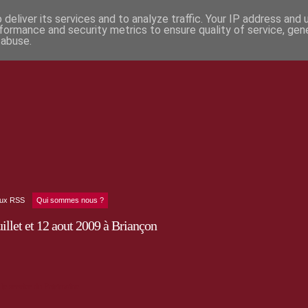
deliver its services and to analyze traffic. Your IP address and
formance and security metrics to ensure quality of service, ge
 abuse.
lux RSS
Qui sommes nous ?
illet et 12 aout 2009 à Briançon
le service du Patrimoine.