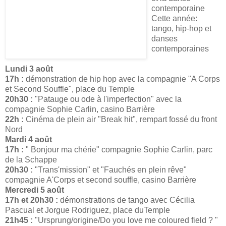
contemporaine
Cette année:
tango, hip-hop et
danses
contemporaines
Lundi 3 août
17h :
démonstration de hip hop avec la compagnie "A Corps
et Second Souffle", place du Temple
20h30 :
"Patauge ou ode à l'imperfection" avec la
compagnie Sophie Carlin, casino Barrière
22h :
Cinéma de plein air "Break hit", rempart fossé du front
Nord
Mardi 4 août
17h :
" Bonjour ma chérie" compagnie Sophie Carlin, parc
de la Schappe
20h30 :
"Trans'mission" et "Fauchés en plein rêve"
compagnie A'Corps et second souffle, casino Barrière
Mercredi 5 août
17h et 20h30 :
démonstrations de tango avec Cécilia
Pascual et Jorgue Rodriguez, place duTemple
21h45 :
"Ursprung/origine/Do you love me coloured field ? "