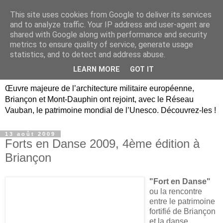
This site uses cookies from Google to deliver its services
Briançon, Mont-Dauphin,
and to analyze traffic. Your IP address and user-agent are
shared with Google along with performance and security
Vauban Unesco Hautes-
metrics to ensure quality of service, generate usage
statistics, and to detect and address abuse.
Alpes
LEARN MORE
GOT IT
Œuvre majeure de l’architecture militaire européenne,
Briançon et Mont-Dauphin ont rejoint, avec le Réseau
Vauban, le patrimoine mondial de l’Unesco. Découvrez-les !
13 août 2009
Forts en Danse 2009, 4ème édition à
Briançon
"Fort en Danse"
ou la rencontre
entre le patrimoine
fortifié de Briançon
et la danse