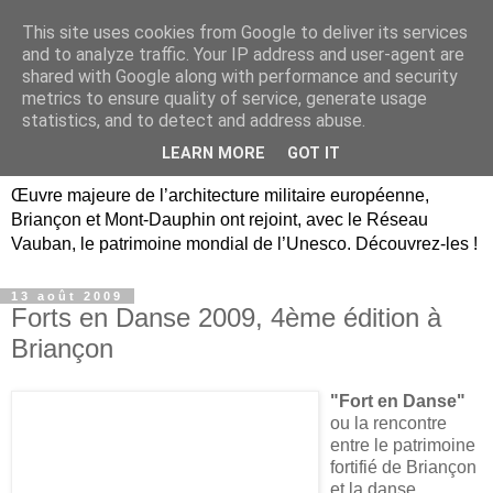
This site uses cookies from Google to deliver its services
Briançon, Mont-Dauphin,
and to analyze traffic. Your IP address and user-agent are
shared with Google along with performance and security
Vauban Unesco Hautes-
metrics to ensure quality of service, generate usage
statistics, and to detect and address abuse.
Alpes
LEARN MORE
GOT IT
Œuvre majeure de l’architecture militaire européenne,
Briançon et Mont-Dauphin ont rejoint, avec le Réseau
Vauban, le patrimoine mondial de l’Unesco. Découvrez-les !
13 août 2009
Forts en Danse 2009, 4ème édition à
Briançon
"Fort en Danse"
ou la rencontre
entre le patrimoine
fortifié de Briançon
et la danse