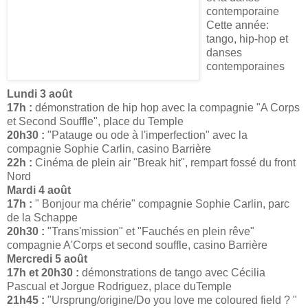
contemporaine
Cette année:
tango, hip-hop et
danses
contemporaines
Lundi 3 août
17h :
démonstration de hip hop avec la compagnie "A Corps
et Second Souffle", place du Temple
20h30 :
"Patauge ou ode à l'imperfection" avec la
compagnie Sophie Carlin, casino Barrière
22h :
Cinéma de plein air "Break hit", rempart fossé du front
Nord
Mardi 4 août
17h :
" Bonjour ma chérie" compagnie Sophie Carlin, parc
de la Schappe
20h30 :
"Trans'mission" et "Fauchés en plein rêve"
compagnie A'Corps et second souffle, casino Barrière
Mercredi 5 août
17h et 20h30 :
démonstrations de tango avec Cécilia
Pascual et Jorgue Rodriguez, place duTemple
21h45 :
"Ursprung/origine/Do you love me coloured field ? "