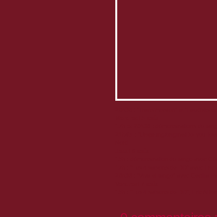
20h30 :
"Trans'mission" et "Fauchés en
Mercredi 5 août
17h et 20h30 :
démonstrations de tang
21h45 :
"Ursprung/origine/Do you love 
Nord
Jeudi 6 août
15h :
démonstration de tango avec Céc
17h :
"Les 4 saisons de DD" avec Eric A
20h30 :
"Viva el tango" avec Cécilia P
Vendredi 7 août
15h :
"Les 4 saisons de DD", Eric Alfie