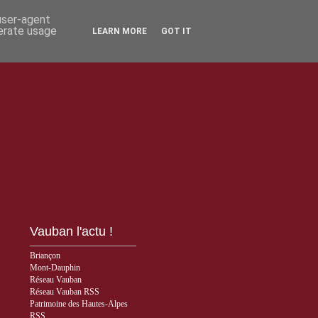
 user-agent
nerate usage
LEARN MORE
GOT IT
Vauban l'actu !
Briançon
Mont-Dauphin
Réseau Vauban
Réseau Vauban RSS
Patrimoine des Hautes-Alpes
RSS