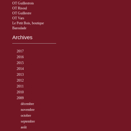
OT Guillestrois
OT Risoul
OT Guillestre
OT Vars
Le Petit Bois, boutique
Baroulade
Archives
►
2017
( 3 )
►
2016
( 5 )
►
2015
( 33 )
►
2014
( 56 )
►
2013
( 89 )
►
2012
( 77 )
►
2011
( 68 )
►
2010
( 40 )
▼
2009
( 27 )
►
décembre
( 2 )
►
novembre
( 3 )
►
octobre
( 1 )
►
septembre
( 2 )
▼
août
( 13 )