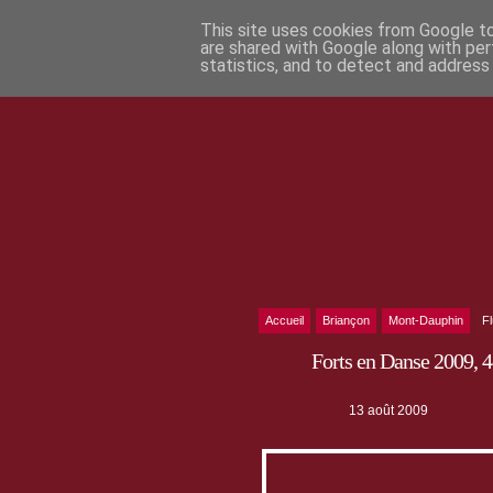
This site uses cookies from Google to 
are shared with Google along with per
statistics, and to detect and address
Accueil
Briançon
Mont-Dauphin
F
Forts en Danse 2009, 4
13 août 2009