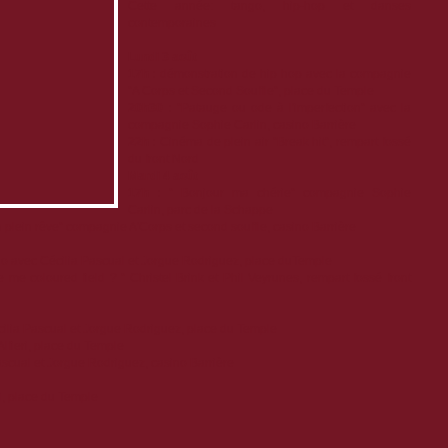
Cette année: tango, hip-hop et danses
contemporaines
Lundi 3 août
17h :
démonstration de hip hop avec la compagnie
"A Corps et Second Souffle", place du Temple
20h30 :
"Patauge ou ode à l'imperfection" avec la
compagnie Sophie Carlin, casino Barrière
22h :
Cinéma de plein air "Break hit", rempart fossé
du front Nord
Mardi 4 août
17h :
" Bonjour ma chérie" compagnie Sophie
Carlin, parc de la Schappe
 plein rêve" compagnie A'Corps et second souffle, casino Barrière
o avec Cécilia Pascual et Jorgue Rodriguez, place duTemple
me coloured field ? " Christel Brink et Phil Veyrunes, rempart fossé front
ilia Pascual et Jorgue Rodriguez, place du Temple
lfieri, place du Temple
ascual et Jorgue Rodriguez, casino Barrière
ri, place du Temple