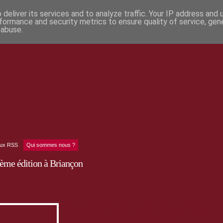
deliver its services and to analyze traffic. Your IP address and
formance and security metrics to ensure quality of service, ge
 abuse.
lux RSS
Qui sommes nous ?
ème édition à Briançon
"Fort en Danse"
ou la rencontre entre le patrimoine
fortifié de Briançon et la danse contemporaine