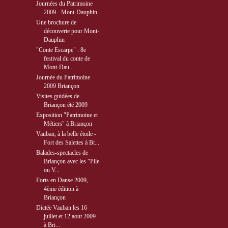
Journées du Patrimoine
2009 - Mont-Dauphin
Une brochure de
découverte pour Mont-
Dauphin
"Conte Escarpe" : 8e
festival du conte de
Mont-Dau...
Journée du Patrimoine
2009 Briançon
Visites guidées de
Briançon été 2009
Exposition "Patrimoine et
Métiers" à Briançon
Vauban, à la belle étoile -
Fort des Salettes à Br...
Balades-spectacles de
Briançon avec les "Pile
ou V...
Forts en Danse 2009,
4ème édition à
Briançon
Dictée Vauban les 16
juillet et 12 aout 2009
à Bri...