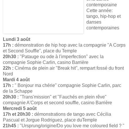
contemporaine
Cette année:
tango, hip-hop et
danses
contemporaines
Lundi 3 août
17h :
démonstration de hip hop avec la compagnie "A Corps
et Second Souffle", place du Temple
20h30 :
"Patauge ou ode à l'imperfection" avec la
compagnie Sophie Carlin, casino Barrière
22h :
Cinéma de plein air "Break hit", rempart fossé du front
Nord
Mardi 4 août
17h :
" Bonjour ma chérie" compagnie Sophie Carlin, parc
de la Schappe
20h30 :
"Trans'mission" et "Fauchés en plein rêve"
compagnie A'Corps et second souffle, casino Barrière
Mercredi 5 août
17h et 20h30 :
démonstrations de tango avec Cécilia
Pascual et Jorgue Rodriguez, place duTemple
21h45 :
"Ursprung/origine/Do you love me coloured field ? "