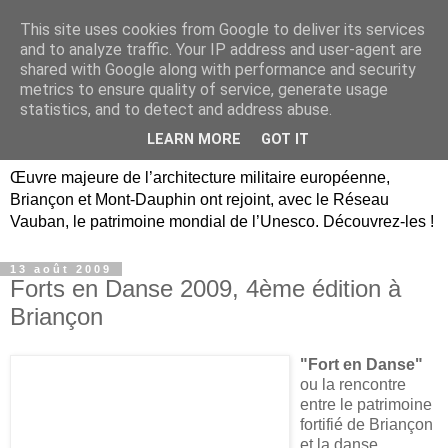
This site uses cookies from Google to deliver its services
Briançon, Mont-Dauphin,
and to analyze traffic. Your IP address and user-agent are
shared with Google along with performance and security
Vauban Unesco Hautes-
metrics to ensure quality of service, generate usage
statistics, and to detect and address abuse.
Alpes
LEARN MORE
GOT IT
Œuvre majeure de l’architecture militaire européenne,
Briançon et Mont-Dauphin ont rejoint, avec le Réseau
Vauban, le patrimoine mondial de l’Unesco. Découvrez-les !
13 août 2009
Forts en Danse 2009, 4ème édition à
Briançon
"Fort en Danse"
ou la rencontre
entre le patrimoine
fortifié de Briançon
et la danse