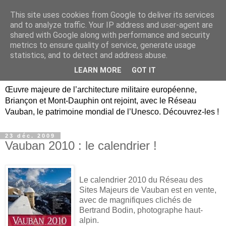
This site uses cookies from Google to deliver its services
Briançon, Mont-Dauphin,
and to analyze traffic. Your IP address and user-agent are
shared with Google along with performance and security
Vauban Unesco Hautes-
metrics to ensure quality of service, generate usage
statistics, and to detect and address abuse.
Alpes
LEARN MORE
GOT IT
Œuvre majeure de l’architecture militaire européenne,
Briançon et Mont-Dauphin ont rejoint, avec le Réseau
Vauban, le patrimoine mondial de l’Unesco. Découvrez-les !
23 déc. 2009
Vauban 2010 : le calendrier !
Le calendrier 2010 du Réseau des
Sites Majeurs de Vauban est en vente,
avec de magnifiques clichés de
Bertrand Bodin, photographe haut-
alpin.