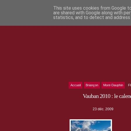
This site uses cookies from Google to 
are shared with Google along with per
statistics, and to detect and address
Accueil
Briançon
Mont-Dauphin
F
Vauban 2010 : le calend
23 déc. 2009
Le calendr