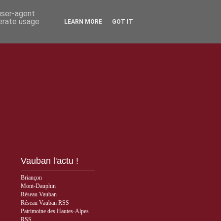
 user-agent
nerate usage
LEARN MORE
GOT IT
Vauban l'actu !
Briançon
Mont-Dauphin
Réseau Vauban
Réseau Vauban RSS
Patrimoine des Hautes-Alpes
RSS