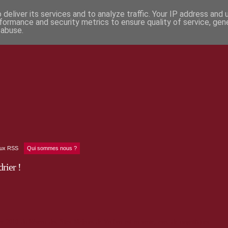
deliver its services and to analyze traffic. Your IP address and
formance and security metrics to ensure quality of service, ge
 abuse.
lux RSS
Qui sommes nous ?
rier !
ier 2010 du Réseau des Sites Majeurs de Vauban est en vente, avec de magnifiques