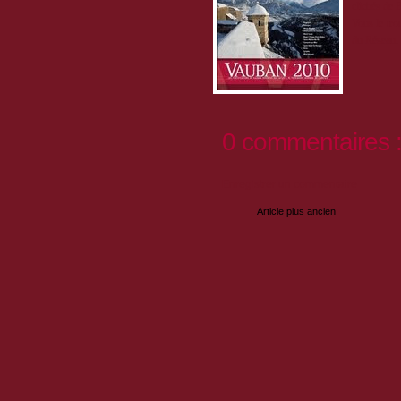
clichés de 
Vous le tr
du Réseau.
0 commentaires 
Enregistrer un commentaire
Article plus ancien