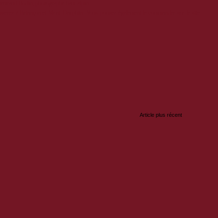
Bertrand Bodin, photographe haut-alpin.
ouverez à Briançon et Mont-Dauphin. Vous pouvez également le commander sur le site
:
Article plus récent