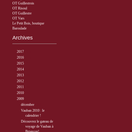
OT Guillestrois
OT Risoul
OT Guillestre
OT Vars
Le Petit Bois, boutique
Baroulade
Archives
►
2017
( 3 )
►
2016
( 5 )
►
2015
( 33 )
►
2014
( 56 )
►
2013
( 89 )
►
2012
( 77 )
►
2011
( 68 )
►
2010
( 40 )
▼
2009
( 27 )
▼
décembre
( 2 )
Vauban 2010 : le
calendrier !
Découvrez le gateau de
voyage de Vauban à
Briançon!