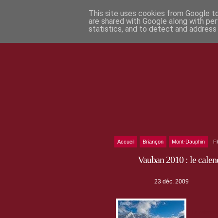
This site uses cookies from Google to 
are shared with Google along with per
statistics, and to detect and address
Accueil
Briançon
Mont-Dauphin
F
Vauban 2010 : le calend
23 déc. 2009
Le calendr