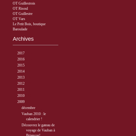
OT Guillestrois
OT Risoul
OT Guillestre
OT Vars
Le Petit Bois, boutique
Baroulade
Archives
►
2017
( 3 )
►
2016
( 5 )
►
2015
( 33 )
►
2014
( 56 )
►
2013
( 89 )
►
2012
( 77 )
►
2011
( 68 )
►
2010
( 40 )
▼
2009
( 27 )
▼
décembre
( 2 )
Vauban 2010 : le
calendrier !
Découvrez le gateau de
voyage de Vauban à
Briançon!