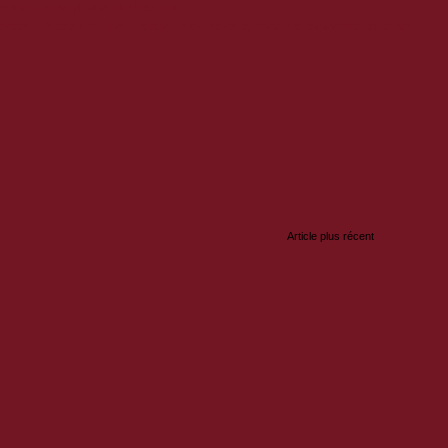
Bertrand Bodin, photographe haut-alpin.
ouverez à Briançon et Mont-Dauphin. Vous pouvez également le commander sur le site
:
Article plus récent