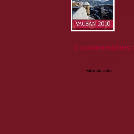
clichés de 
Vous le tr
du Réseau.
0 commentaires 
Enregistrer un commentaire
Article plus ancien