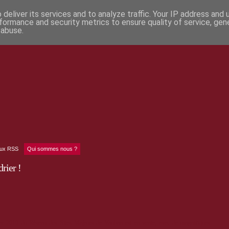
deliver its services and to analyze traffic. Your IP address and
formance and security metrics to ensure quality of service, ge
 abuse.
lux RSS
Qui sommes nous ?
rier !
ier 2010 du Réseau des Sites Majeurs de Vauban est en vente, avec de magnifiques