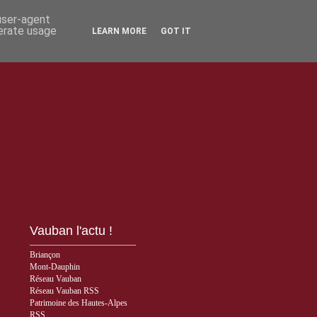
 user-agent
nerate usage
LEARN MORE
GOT IT
Vauban l'actu !
Briançon
Mont-Dauphin
Réseau Vauban
Réseau Vauban RSS
Patrimoine des Hautes-Alpes
RSS