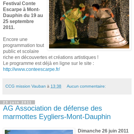
Festival Conte
Escarpe à Mont-
Dauphin du 19 au
25 septembre
2011.
Encore une
programmation tout
public et scolaire
riche en découvertes et créations artistiques !
Le programme est déjà en ligne sur le site :
http://www.conteescarpe.fr/
CCG mission Vauban
à
13:38
Aucun commentaire:
23 juin 2011
AG Association de défense des
marmottes Eygliers-Mont-Dauphin
Dimanche 26 juin 2011