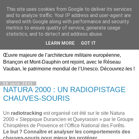
This site uses cookies from Google to deliver its services
Briançon, Mont-Dauphin,
and to analyze traffic. Your IP address and user-agent are
shared with Google along with performance and security
Vauban Unesco Hautes-
metrics to ensure quality of service, generate usage
statistics, and to detect and address abuse.
Alpes
LEARN MORE
GOT IT
Œuvre majeure de l’architecture militaire européenne,
Briançon et Mont-Dauphin ont rejoint, avec le Réseau
Vauban, le patrimoine mondial de l’Unesco. Découvrez-les !
30 juin 2011
NATURA 2000 : UN RADIOPISTAGE
CHAUVES-SOURIS
Un
radiotracking
est organisé cet été sur le site Natura
2000 « Steppique Durancien et Queyrassin » par le Groupe
Chiroptères de Provence et l’Office National des Forêts.
Le but ? Connaître et analyser les comportements des
chauves-souris pour mieux les protéger.