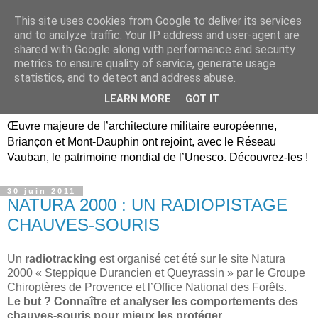
This site uses cookies from Google to deliver its services
Briançon, Mont-Dauphin,
and to analyze traffic. Your IP address and user-agent are
shared with Google along with performance and security
Vauban Unesco Hautes-
metrics to ensure quality of service, generate usage
statistics, and to detect and address abuse.
Alpes
LEARN MORE
GOT IT
Œuvre majeure de l’architecture militaire européenne,
Briançon et Mont-Dauphin ont rejoint, avec le Réseau
Vauban, le patrimoine mondial de l’Unesco. Découvrez-les !
30 juin 2011
NATURA 2000 : UN RADIOPISTAGE
CHAUVES-SOURIS
Un
radiotracking
est organisé cet été sur le site Natura
2000 « Steppique Durancien et Queyrassin » par le Groupe
Chiroptères de Provence et l’Office National des Forêts.
Le but ? Connaître et analyser les comportements des
chauves-souris pour mieux les protéger.