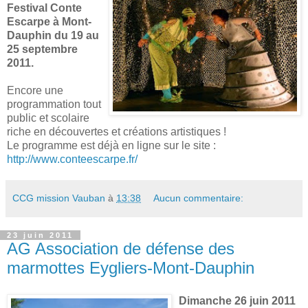
Festival Conte
Escarpe à Mont-
Dauphin du 19 au
25 septembre
2011.
Encore une
programmation tout
public et scolaire
riche en découvertes et créations artistiques !
Le programme est déjà en ligne sur le site :
http://www.conteescarpe.fr/
CCG mission Vauban
à
13:38
Aucun commentaire:
23 juin 2011
AG Association de défense des
marmottes Eygliers-Mont-Dauphin
Dimanche 26 juin 2011