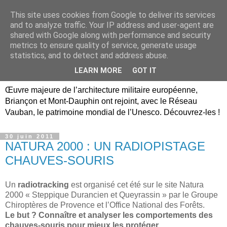
This site uses cookies from Google to deliver its services
Briançon, Mont-Dauphin,
and to analyze traffic. Your IP address and user-agent are
shared with Google along with performance and security
Vauban Unesco Hautes-
metrics to ensure quality of service, generate usage
statistics, and to detect and address abuse.
Alpes
LEARN MORE
GOT IT
Œuvre majeure de l’architecture militaire européenne,
Briançon et Mont-Dauphin ont rejoint, avec le Réseau
Vauban, le patrimoine mondial de l’Unesco. Découvrez-les !
30 juin 2011
NATURA 2000 : UN RADIOPISTAGE
CHAUVES-SOURIS
Un
radiotracking
est organisé cet été sur le site Natura
2000 « Steppique Durancien et Queyrassin » par le Groupe
Chiroptères de Provence et l’Office National des Forêts.
Le but ? Connaître et analyser les comportements des
chauves-souris pour mieux les protéger.