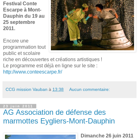
Festival Conte
Escarpe à Mont-
Dauphin du 19 au
25 septembre
2011.
Encore une
programmation tout
public et scolaire
riche en découvertes et créations artistiques !
Le programme est déjà en ligne sur le site :
http://www.conteescarpe.fr/
CCG mission Vauban
à
13:38
Aucun commentaire:
23 juin 2011
AG Association de défense des
marmottes Eygliers-Mont-Dauphin
Dimanche 26 juin 2011