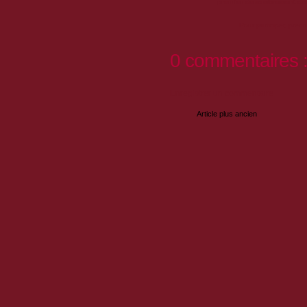
premier dénombrement des 
Pour participer, prend
0 commentaires 
Enregistrer un commentaire
Article plus ancien