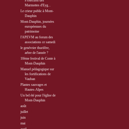
Protection des
Marmottes d'Eyg...
Le crieur public à Mont-
Dauphin
Mont-Dauphin, journées
européennes du
patrimoine
l'APEVM au forum des
associations ce samedi
le genévrier thurifère,
arbre de l'année ?
10ème festival de Conte à
Mont-Dauphin
Manuel pédagogique sur
les fortifications de
Vauban
Plantes sauvages et
Hautes-Alpes
Un bel été pour l'église de
Mont-Dauphin
►
août
( 5 )
►
juillet
( 9 )
►
juin
( 9 )
►
mai
( 8 )