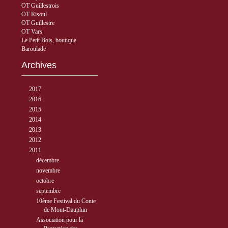
OT Guillestrois
OT Risoul
OT Guillestre
OT Vars
Le Petit Bois, boutique
Baroulade
Archives
►
2017
( 3 )
►
2016
( 5 )
►
2015
( 33 )
►
2014
( 56 )
►
2013
( 89 )
►
2012
( 77 )
▼
2011
( 68 )
►
décembre
( 6 )
►
novembre
( 3 )
►
octobre
( 3 )
▼
septembre
( 10 )
10ème Festival du Conte
de Mont-Dauphin
Association pour la