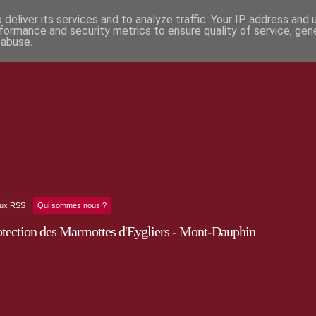
deliver its services and to analyze traffic. Your IP address and
formance and security metrics to ensure quality of service, ge
 abuse.
lux RSS
Qui sommes nous ?
rotection des Marmottes d'Eygliers - Mont-Dauphin
Dimanche 2 octobre 2011
de 9h à 12h