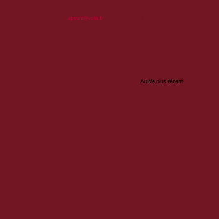
marmottes du site d'Eygliers - Mont-Dauphin organisé par l'APEVM
Suivi d'un pique-nique tiré du sac.
re contact avec l'association :
apevm@voila.fr
ou 06 22 91 02 41
:
Article plus récent