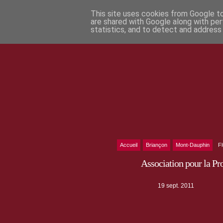
This site uses cookies from Google to 
are shared with Google along with per
statistics, and to detect and address
Accueil
Briançon
Mont-Dauphin
F
Association pour la P
19 sept. 2011