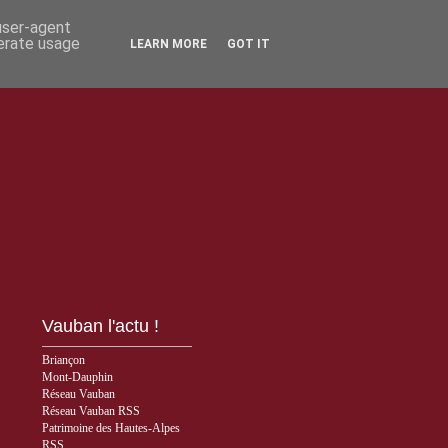
 user-agent
nerate usage
LEARN MORE
GOT IT
Vauban l'actu !
Briançon
Mont-Dauphin
Réseau Vauban
Réseau Vauban RSS
Patrimoine des Hautes-Alpes
RSS