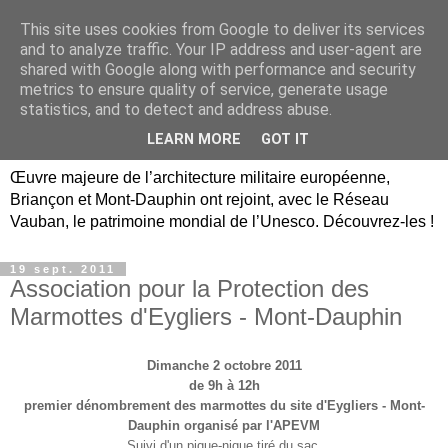
This site uses cookies from Google to deliver its services
Briançon, Mont-Dauphin,
and to analyze traffic. Your IP address and user-agent are
shared with Google along with performance and security
Vauban Unesco Hautes-
metrics to ensure quality of service, generate usage
statistics, and to detect and address abuse.
Alpes
LEARN MORE
GOT IT
Œuvre majeure de l’architecture militaire européenne,
Briançon et Mont-Dauphin ont rejoint, avec le Réseau
Vauban, le patrimoine mondial de l’Unesco. Découvrez-les !
19 sept. 2011
Association pour la Protection des
Marmottes d'Eygliers - Mont-Dauphin
Dimanche 2 octobre 2011
de 9h à 12h
premier dénombrement des marmottes du site d'Eygliers - Mont-
Dauphin organisé par l'APEVM
Suivi d'un pique-nique tiré du sac.