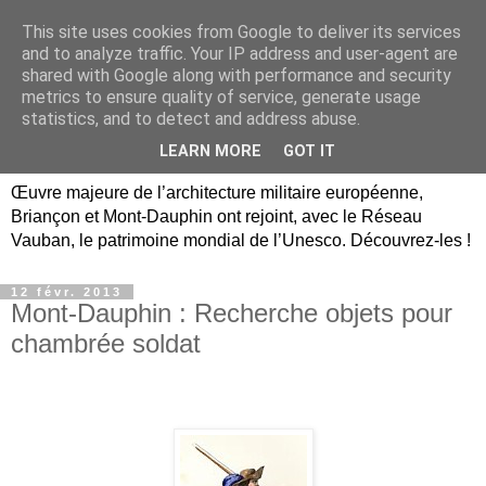
This site uses cookies from Google to deliver its services
Briançon, Mont-Dauphin,
and to analyze traffic. Your IP address and user-agent are
shared with Google along with performance and security
Vauban Unesco Hautes-
metrics to ensure quality of service, generate usage
statistics, and to detect and address abuse.
Alpes
LEARN MORE
GOT IT
Œuvre majeure de l’architecture militaire européenne,
Briançon et Mont-Dauphin ont rejoint, avec le Réseau
Vauban, le patrimoine mondial de l’Unesco. Découvrez-les !
12 févr. 2013
Mont-Dauphin : Recherche objets pour
chambrée soldat