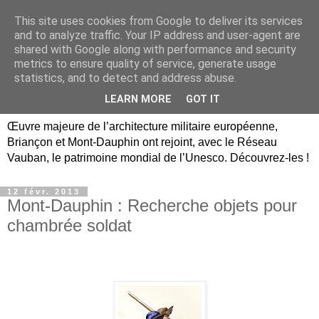
This site uses cookies from Google to deliver its services
Briançon, Mont-Dauphin,
and to analyze traffic. Your IP address and user-agent are
shared with Google along with performance and security
Vauban Unesco Hautes-
metrics to ensure quality of service, generate usage
statistics, and to detect and address abuse.
Alpes
LEARN MORE
GOT IT
Œuvre majeure de l’architecture militaire européenne,
Briançon et Mont-Dauphin ont rejoint, avec le Réseau
Vauban, le patrimoine mondial de l’Unesco. Découvrez-les !
12 févr. 2013
Mont-Dauphin : Recherche objets pour
chambrée soldat