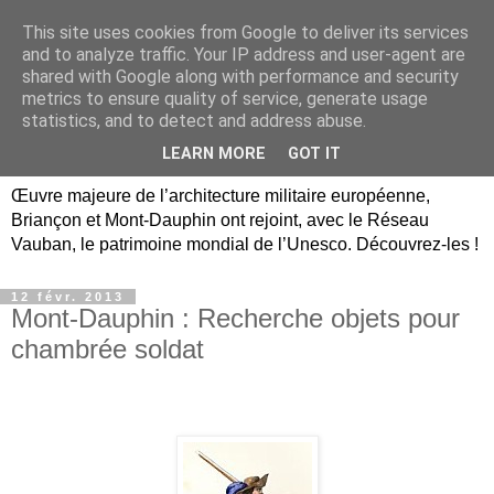
This site uses cookies from Google to deliver its services
Briançon, Mont-Dauphin,
and to analyze traffic. Your IP address and user-agent are
shared with Google along with performance and security
Vauban Unesco Hautes-
metrics to ensure quality of service, generate usage
statistics, and to detect and address abuse.
Alpes
LEARN MORE
GOT IT
Œuvre majeure de l’architecture militaire européenne,
Briançon et Mont-Dauphin ont rejoint, avec le Réseau
Vauban, le patrimoine mondial de l’Unesco. Découvrez-les !
12 févr. 2013
Mont-Dauphin : Recherche objets pour
chambrée soldat