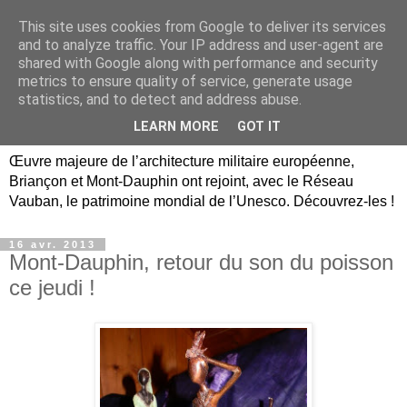
This site uses cookies from Google to deliver its services
Briançon, Mont-Dauphin,
and to analyze traffic. Your IP address and user-agent are
shared with Google along with performance and security
Vauban Unesco Hautes-
metrics to ensure quality of service, generate usage
statistics, and to detect and address abuse.
Alpes
LEARN MORE
GOT IT
Œuvre majeure de l’architecture militaire européenne,
Briançon et Mont-Dauphin ont rejoint, avec le Réseau
Vauban, le patrimoine mondial de l’Unesco. Découvrez-les !
16 avr. 2013
Mont-Dauphin, retour du son du poisson
ce jeudi !