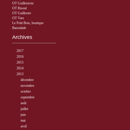
OT Guillestrois
OT Risoul
OT Guillestre
OT Vars
Le Petit Bois, boutique
Baroulade
Archives
►
2017
( 3 )
►
2016
( 5 )
►
2015
( 33 )
►
2014
( 56 )
▼
2013
( 89 )
►
décembre
( 8 )
►
novembre
( 3 )
►
octobre
( 1 )
►
septembre
( 5 )
►
août
( 6 )
►
juillet
( 12 )
►
juin
( 6 )
►
mai
( 8 )
▼
avril
( 15 )