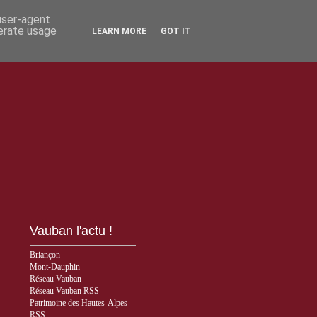
 user-agent
nerate usage
LEARN MORE
GOT IT
Vauban l'actu !
Briançon
Mont-Dauphin
Réseau Vauban
Réseau Vauban RSS
Patrimoine des Hautes-Alpes
RSS