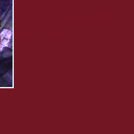
à Mont-Dauphin,
reprise du "son du poisson"
!
Apéro, exposi
tion
d
e statues d'un artiste
burkinabé, conte avec les conteuses des
voix vagabondes.
Prix libre - tout public
: