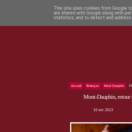
This site uses cookies from Google to 
are shared with Google along with per
statistics, and to detect and address
Accueil
Briançon
Mont-Dauphin
F
Mont-Dauphin, retour d
16 avr. 2013