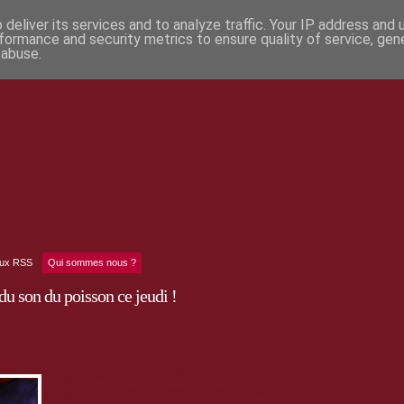
deliver its services and to analyze traffic. Your IP address and
formance and security metrics to ensure quality of service, ge
 abuse.
lux RSS
Qui sommes nous ?
u son du poisson ce jeudi !
Ce jeudi 18 avril à 19h,
à l'atelier du poisson qui vole