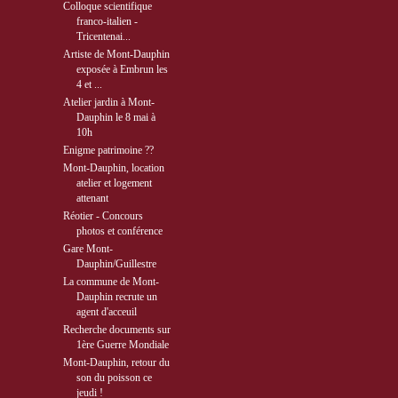
Colloque scientifique
franco-italien -
Tricentenai...
Artiste de Mont-Dauphin
exposée à Embrun les
4 et ...
Atelier jardin à Mont-
Dauphin le 8 mai à
10h
Enigme patrimoine ??
Mont-Dauphin, location
atelier et logement
attenant
Réotier - Concours
photos et conférence
Gare Mont-
Dauphin/Guillestre
La commune de Mont-
Dauphin recrute un
agent d'acceuil
Recherche documents sur
1ère Guerre Mondiale
Mont-Dauphin, retour du
son du poisson ce
jeudi !