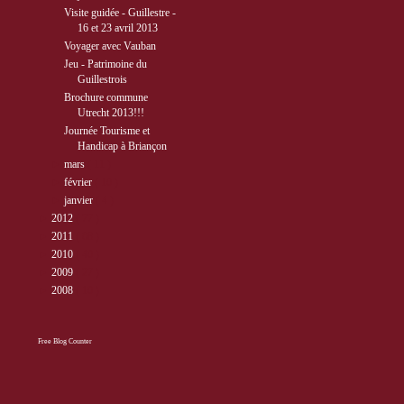
Visite guidée - Guillestre -
16 et 23 avril 2013
Voyager avec Vauban
Jeu - Patrimoine du
Guillestrois
Brochure commune
Utrecht 2013!!!
Journée Tourisme et
Handicap à Briançon
►
mars
( 11 )
►
février
( 10 )
►
janvier
( 4 )
►
2012
( 77 )
►
2011
( 68 )
►
2010
( 40 )
►
2009
( 27 )
►
2008
( 10 )
Free Blog Counter