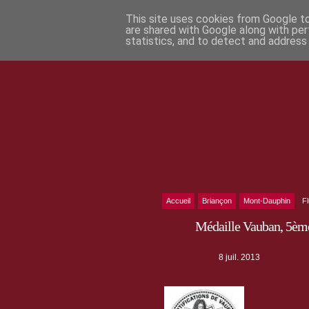
This site uses cookies from Google to 
are shared with Google along with per
statistics, and to detect and address
Accueil
Briançon
Mont-Dauphin
F
Médaille Vauban, 5ème
8 juil. 2013
Pour célébrer le
de réaliser une 