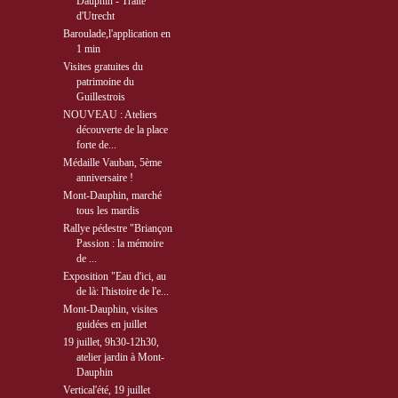
Dauphin - Traité
d'Utrecht
Baroulade,l'application en
1 min
Visites gratuites du
patrimoine du
Guillestrois
NOUVEAU : Ateliers
découverte de la place
forte de...
Médaille Vauban, 5ème
anniversaire !
Mont-Dauphin, marché
tous les mardis
Rallye pédestre "Briançon
Passion : la mémoire
de ...
Exposition "Eau d'ici, au
de là: l'histoire de l'e...
Mont-Dauphin, visites
guidées en juillet
19 juillet, 9h30-12h30,
atelier jardin à Mont-
Dauphin
Vertical'été, 19 juillet