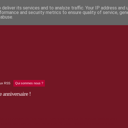
deliver its services and to analyze traffic. Your IP address and
formance and security metrics to ensure quality of service, ge
 abuse.
lux RSS
Qui sommes nous ?
 anniversaire !
 5e anniversaire de l'inscription Patrimoine mondial, le Réseau Vauban vient
médaille Monnaie de Paris. Au prix de 2€, cette médaille immortalise à tout