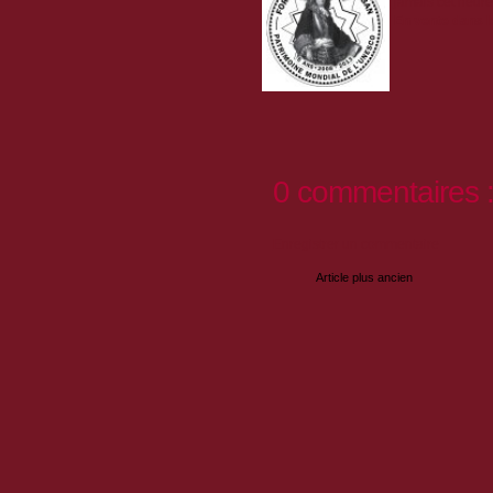
jamais cet heur
En vente dans 
0 commentaires 
Enregistrer un commentaire
Article plus ancien