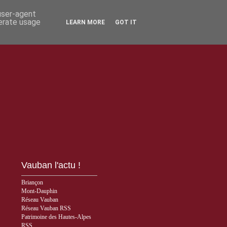
 user-agent
nerate usage
LEARN MORE
GOT IT
Vauban l'actu !
Briançon
Mont-Dauphin
Réseau Vauban
Réseau Vauban RSS
Patrimoine des Hautes-Alpes
RSS