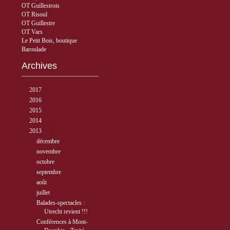
OT Guillestrois
OT Risoul
OT Guillestre
OT Vars
Le Petit Bois, boutique
Baroulade
Archives
►
2017
( 3 )
►
2016
( 5 )
►
2015
( 33 )
►
2014
( 56 )
▼
2013
( 89 )
►
décembre
( 8 )
►
novembre
( 3 )
►
octobre
( 1 )
►
septembre
( 5 )
►
août
( 6 )
▼
juillet
( 12 )
Balades-spectacles :
Utrecht revient !!!
Conférences à Mont-