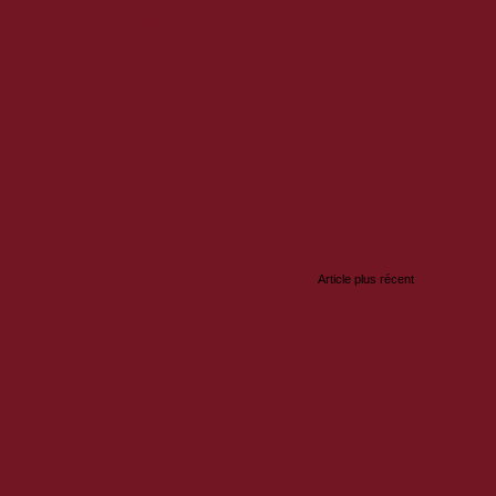
eux événement !
le nouvel espace d'accueil/boutique caserne Campana à Mont-Dauphin
:
Article plus récent