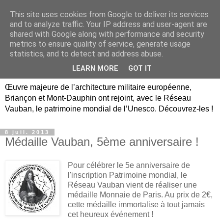
This site uses cookies from Google to deliver its services
Briançon, Mont-Dauphin,
and to analyze traffic. Your IP address and user-agent are
shared with Google along with performance and security
Vauban Unesco Hautes-
metrics to ensure quality of service, generate usage
statistics, and to detect and address abuse.
Alpes
LEARN MORE
GOT IT
Œuvre majeure de l’architecture militaire européenne,
Briançon et Mont-Dauphin ont rejoint, avec le Réseau
Vauban, le patrimoine mondial de l’Unesco. Découvrez-les !
8 juil. 2013
Médaille Vauban, 5ème anniversaire !
Pour célébrer le 5e anniversaire de
l'inscription Patrimoine mondial, le
Réseau Vauban vient de réaliser une
médaille Monnaie de Paris. Au prix de 2€,
cette médaille immortalise à tout jamais
cet heureux événement !