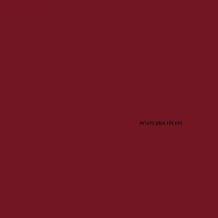
eux événement !
le nouvel espace d'accueil/boutique caserne Campana à Mont-Dauphin
:
Article plus récent