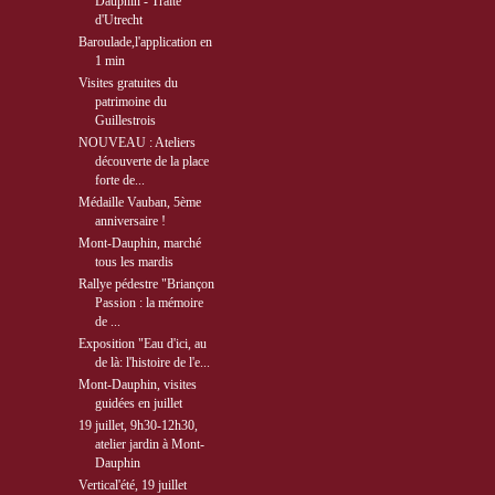
Dauphin - Traité
d'Utrecht
Baroulade,l'application en
1 min
Visites gratuites du
patrimoine du
Guillestrois
NOUVEAU : Ateliers
découverte de la place
forte de...
Médaille Vauban, 5ème
anniversaire !
Mont-Dauphin, marché
tous les mardis
Rallye pédestre "Briançon
Passion : la mémoire
de ...
Exposition "Eau d'ici, au
de là: l'histoire de l'e...
Mont-Dauphin, visites
guidées en juillet
19 juillet, 9h30-12h30,
atelier jardin à Mont-
Dauphin
Vertical'été, 19 juillet