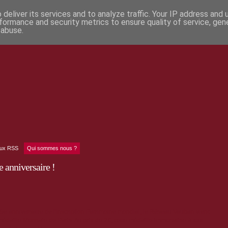
deliver its services and to analyze traffic. Your IP address and
formance and security metrics to ensure quality of service, ge
 abuse.
lux RSS
Qui sommes nous ?
 anniversaire !
 5e anniversaire de l'inscription Patrimoine mondial, le Réseau Vauban vient
médaille Monnaie de Paris. Au prix de 2€, cette médaille immortalise à tout