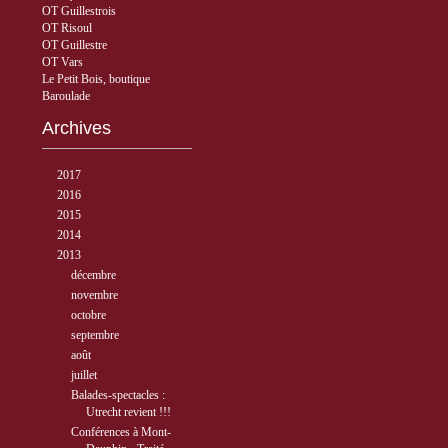
OT Guillestrois
OT Risoul
OT Guillestre
OT Vars
Le Petit Bois, boutique
Baroulade
Archives
►
2017
( 3 )
►
2016
( 5 )
►
2015
( 33 )
►
2014
( 56 )
▼
2013
( 89 )
►
décembre
( 8 )
►
novembre
( 3 )
►
octobre
( 1 )
►
septembre
( 5 )
►
août
( 6 )
▼
juillet
( 12 )
Balades-spectacles :
Utrecht revient !!!
Conférences à Mont-