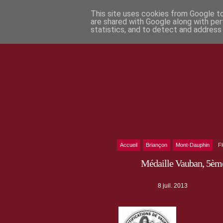
This site uses cookies from Google to 
are shared with Google along with per
statistics, and to detect and address
Accueil
Briançon
Mont-Dauphin
F
Médaille Vauban, 5ème
8 juil. 2013
Pour célébrer le
de réaliser une 