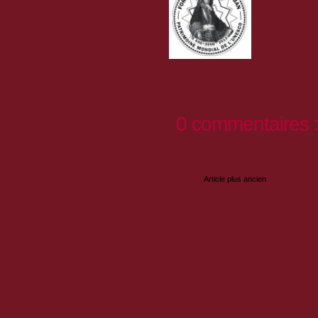
jamais cet heur
En vente dans 
0 commentaires 
Enregistrer un commentaire
Article plus ancien