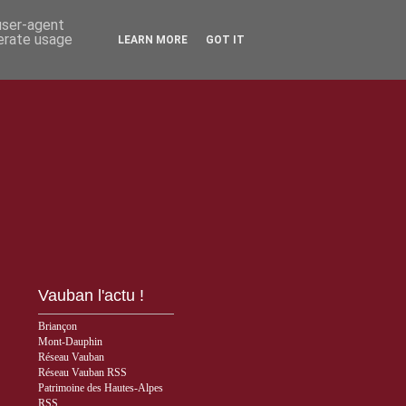
 user-agent
nerate usage
LEARN MORE
GOT IT
Vauban l'actu !
Briançon
Mont-Dauphin
Réseau Vauban
Réseau Vauban RSS
Patrimoine des Hautes-Alpes
RSS