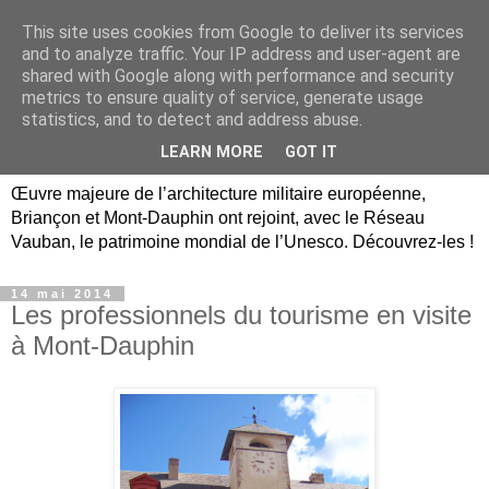
This site uses cookies from Google to deliver its services
Briançon, Mont-Dauphin,
and to analyze traffic. Your IP address and user-agent are
shared with Google along with performance and security
Vauban Unesco Hautes-
metrics to ensure quality of service, generate usage
statistics, and to detect and address abuse.
Alpes
LEARN MORE
GOT IT
Œuvre majeure de l’architecture militaire européenne,
Briançon et Mont-Dauphin ont rejoint, avec le Réseau
Vauban, le patrimoine mondial de l’Unesco. Découvrez-les !
14 mai 2014
Les professionnels du tourisme en visite
à Mont-Dauphin