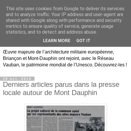
This site uses cookies from Google to deliver its services
Briançon, Mont-Dauphin,
and to analyze traffic. Your IP address and user-agent are
shared with Google along with performance and security
Vauban Unesco Hautes-
metrics to ensure quality of service, generate usage
statistics, and to detect and address abuse.
Alpes
LEARN MORE
GOT IT
Œuvre majeure de l’architecture militaire européenne,
Briançon et Mont-Dauphin ont rejoint, avec le Réseau
Vauban, le patrimoine mondial de l’Unesco. Découvrez-les !
16 oct. 2014
Derniers articles parus dans la presse
locale autour de Mont Dauphin