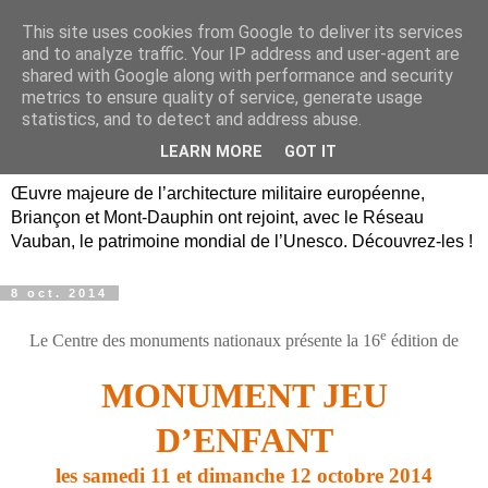
This site uses cookies from Google to deliver its services
Briançon, Mont-Dauphin,
and to analyze traffic. Your IP address and user-agent are
shared with Google along with performance and security
Vauban Unesco Hautes-
metrics to ensure quality of service, generate usage
statistics, and to detect and address abuse.
Alpes
LEARN MORE
GOT IT
Œuvre majeure de l’architecture militaire européenne,
Briançon et Mont-Dauphin ont rejoint, avec le Réseau
Vauban, le patrimoine mondial de l’Unesco. Découvrez-les !
8 oct. 2014
e
Le Centre des monuments nationaux présente la 16
édition de
MONUMENT JEU
D’ENFANT
les samedi 11 et dimanche 12 octobre 2014