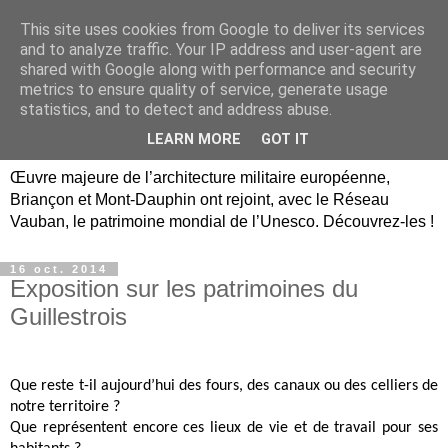
This site uses cookies from Google to deliver its services
Briançon, Mont-Dauphin,
and to analyze traffic. Your IP address and user-agent are
shared with Google along with performance and security
Vauban Unesco Hautes-
metrics to ensure quality of service, generate usage
statistics, and to detect and address abuse.
Alpes
LEARN MORE
GOT IT
Œuvre majeure de l’architecture militaire européenne,
Briançon et Mont-Dauphin ont rejoint, avec le Réseau
Vauban, le patrimoine mondial de l’Unesco. Découvrez-les !
16 oct. 2014
Exposition sur les patrimoines du
Guillestrois
Que reste t-il aujourd’hui des fours, des canaux ou des celliers de
notre territoire ?
Que représentent encore ces lieux de vie et de travail pour ses