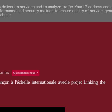
deliver its services and to analyze traffic. Your IP address and
formance and security metrics to ensure quality of service, ge
 abuse.
lux RSS
Qui sommes nous ?
çon à l'échelle internationale avecle projet Linking the