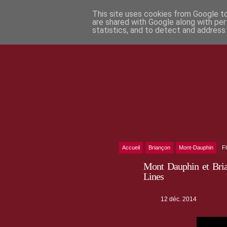
This site uses cookies from Google to 
are shared with Google along with per
statistics, and to detect and address
Accueil
Briançon
Mont-Dauphin
F
Mont Dauphin et Brian
Lines
12 déc. 2014