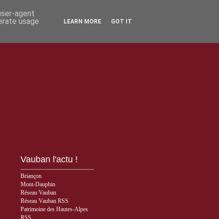
 user-agent
nerate usage
LEARN MORE
GOT IT
Vauban l'actu !
Briançon
Mont-Dauphin
Réseau Vauban
Réseau Vauban RSS
Patrimoine des Hautes-Alpes
RSS