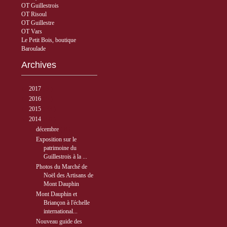
OT Guillestrois
OT Risoul
OT Guillestre
OT Vars
Le Petit Bois, boutique
Baroulade
Archives
►
2017
( 3 )
►
2016
( 5 )
►
2015
( 33 )
▼
2014
( 56 )
▼
décembre
( 8 )
Exposition sur le
patrimoine du
Guillestrois à la ...
Photos du Marché de
Noël des Artisans de
Mont Dauphin
Mont Dauphin et
Briançon à l'échelle
international...
Nouveau guide des