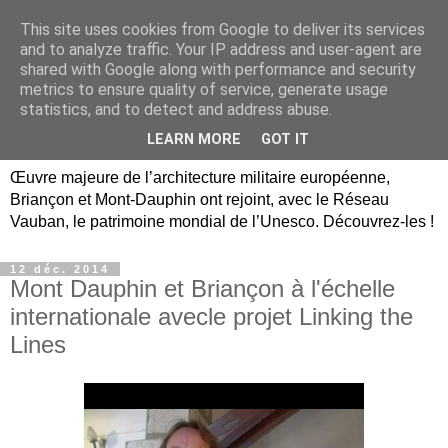
This site uses cookies from Google to deliver its services
Briançon, Mont-Dauphin,
and to analyze traffic. Your IP address and user-agent are
shared with Google along with performance and security
Vauban Unesco Hautes-
metrics to ensure quality of service, generate usage
statistics, and to detect and address abuse.
Alpes
LEARN MORE
GOT IT
Œuvre majeure de l’architecture militaire européenne,
Briançon et Mont-Dauphin ont rejoint, avec le Réseau
Vauban, le patrimoine mondial de l’Unesco. Découvrez-les !
12 déc. 2014
Mont Dauphin et Briançon à l'échelle
internationale avecle projet Linking the
Lines