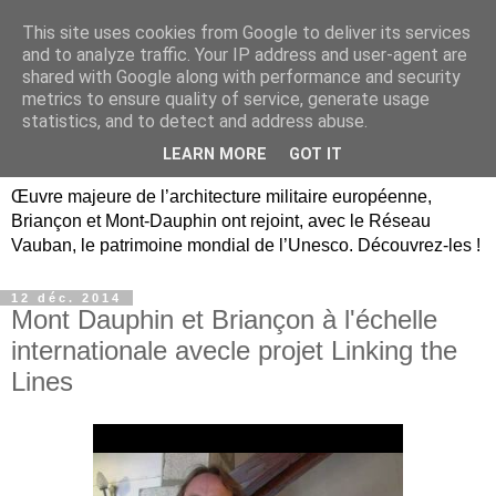
This site uses cookies from Google to deliver its services
Briançon, Mont-Dauphin,
and to analyze traffic. Your IP address and user-agent are
shared with Google along with performance and security
Vauban Unesco Hautes-
metrics to ensure quality of service, generate usage
statistics, and to detect and address abuse.
Alpes
LEARN MORE
GOT IT
Œuvre majeure de l’architecture militaire européenne,
Briançon et Mont-Dauphin ont rejoint, avec le Réseau
Vauban, le patrimoine mondial de l’Unesco. Découvrez-les !
12 déc. 2014
Mont Dauphin et Briançon à l'échelle
internationale avecle projet Linking the
Lines