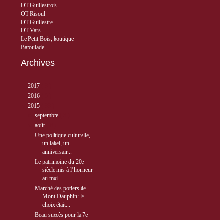
OT Guillestrois
OT Risoul
OT Guillestre
OT Vars
Le Petit Bois, boutique
Baroulade
Archives
►
2017
( 3 )
►
2016
( 5 )
▼
2015
( 33 )
►
septembre
( 3 )
▼
août
( 8 )
Une politique culturelle,
un label, un
anniversair...
Le patrimoine du 20e
siècle mis à l’honneur
au moi...
Marché des potiers de
Mont-Dauphin: le
choix était...
Beau succès pour la 7e