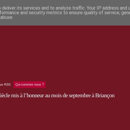
deliver its services and to analyze traffic. Your IP address and
formance and security metrics to ensure quality of service, ge
 abuse.
lux RSS
Qui sommes nous ?
iècle mis à l’honneur au mois de septembre à Briançon