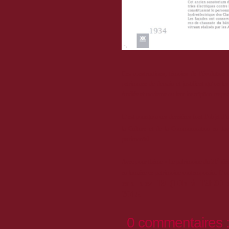
Ces constructions, témoins de l’évolution te
patrimoine de demain et justifient qu’on les
étudiée et moderne ou leur inscription respe
C’est pourquoi ces dernières font l’objet d’
la Culture et de la Communication en fave
patrimonial.
e
Avec pour thème « Le patrimoine du 21
sièc
en lumière ce patrimoine contemporain. L’oc
end des 19 (10h à 12h00 
2015.
0 commentaires 