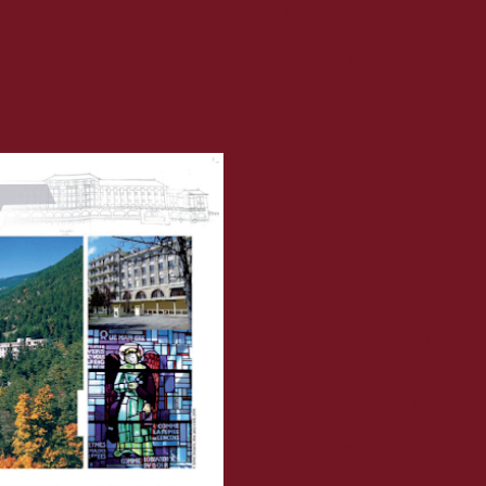
grammation culturelle estivale et répondre à la
 Journées Européennes du Patrimoine, le service du
de Briançon vous propose de découvrir l’exposition
e
ne du 20
siècle dans les Hautes-Alpes »
ant tout le mois de septembre.
Installée à l’accueil du service du
Patrimoine, porte de Pignerol dans la cité
Vauban du
2 au 30 septembre 2015
et accessible librement
du
lundi au vendredi de 10h à 12h00 et de
14h00 à 17h30
(sauf le lundi matin), cette
exposition vous présente les ensembles
e
labellisés « Patrimoine 20
siècle » du
département.
Visant à faire découvrir ou mieux
connaitre au grand public ces ensembles
architecturaux contemporains, cette
exposition vous dévoile, à travers une