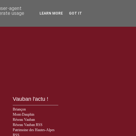
 user-agent
nerate usage
LEARN MORE
GOT IT
Vauban l'actu !
Briançon
Mont-Dauphin
Réseau Vauban
Réseau Vauban RSS
Patrimoine des Hautes-Alpes
RSS