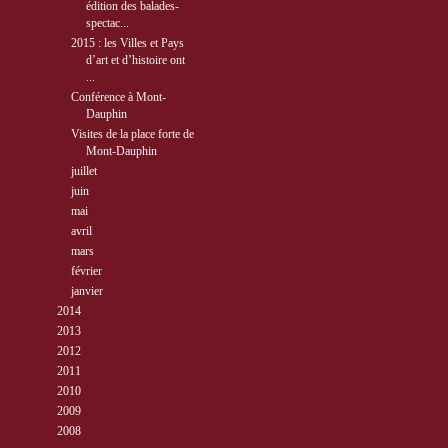
édition des balades-
spectac...
2015 : les Villes et Pays
d’art et d’histoire ont
...
Conférence à Mont-
Dauphin
Visites de la place forte de
Mont-Dauphin
►
juillet
( 3 )
►
juin
( 4 )
►
mai
( 2 )
►
avril
( 3 )
►
mars
( 3 )
►
février
( 4 )
►
janvier
( 3 )
►
2014
( 56 )
►
2013
( 89 )
►
2012
( 77 )
►
2011
( 68 )
►
2010
( 40 )
►
2009
( 27 )
►
2008
( 10 )