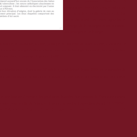
série de panneaux illustrés, 16
programmes diversifiés conçus autour de
l’eau ou de la « houille blanche », de l'air
pur et du soleil, des terres agricoles et
d'élevage, de la montagne et ses sommets,
des paysages et de la neige.
chnique, économique, sociale, politique et culturelle de notre société, constituent le
 transmettre aux générations futures pour leur technologie innovante, leur architecture
ctueuse dans un paysage de grande qualité.
e
une labellisation « Patrimoine 20
siècle », label délivré depuis 1999 par le ministère de
e
ur du patrimoine architectural et urbain du 20
siècle qui présente un réel intérêt
le, une histoire d’avenir », les prochaines Journées Européennes du Patrimoine mettent
le week-
casion pour la ville de Briançon de rendre accessible l’exposition durant
et 14h00 à 17h30) et 20 septembre (10h00 à 12h00)
: