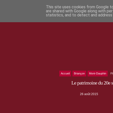
This site uses cookies from Google to 
are shared with Google along with per
statistics, and to detect and address
Accueil
Briançon
Mont-Dauphin
F
Le patrimoine du 20e s
26 août 2015