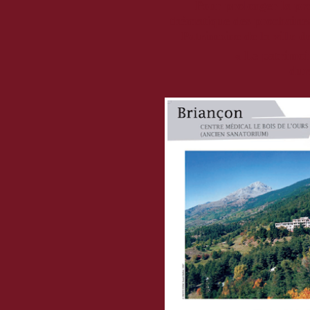
Pour prolonger la pro
thématique des prochaines
Patrimoine de la ville 
« Le patrimoi
dur