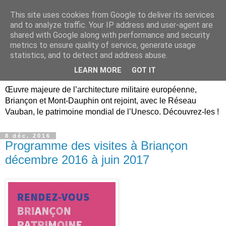
This site uses cookies from Google to deliver its services
Briançon, Mont-Dauphin,
and to analyze traffic. Your IP address and user-agent are
shared with Google along with performance and security
Vauban Unesco Hautes-
metrics to ensure quality of service, generate usage
statistics, and to detect and address abuse.
Alpes
LEARN MORE
GOT IT
Œuvre majeure de l’architecture militaire européenne,
Briançon et Mont-Dauphin ont rejoint, avec le Réseau
Vauban, le patrimoine mondial de l’Unesco. Découvrez-les !
8 déc. 2016
Programme des visites à Briançon
décembre 2016 à juin 2017