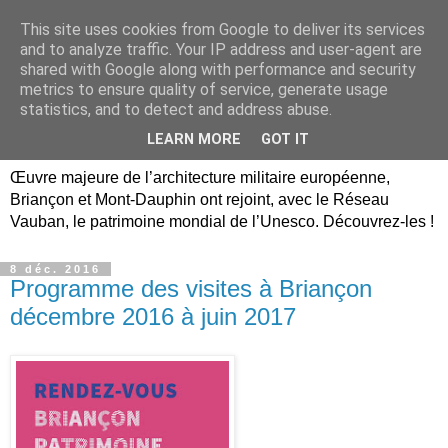
This site uses cookies from Google to deliver its services
Briançon, Mont-Dauphin,
and to analyze traffic. Your IP address and user-agent are
shared with Google along with performance and security
Vauban Unesco Hautes-
metrics to ensure quality of service, generate usage
statistics, and to detect and address abuse.
Alpes
LEARN MORE
GOT IT
Œuvre majeure de l’architecture militaire européenne,
Briançon et Mont-Dauphin ont rejoint, avec le Réseau
Vauban, le patrimoine mondial de l’Unesco. Découvrez-les !
8 déc. 2016
Programme des visites à Briançon
décembre 2016 à juin 2017