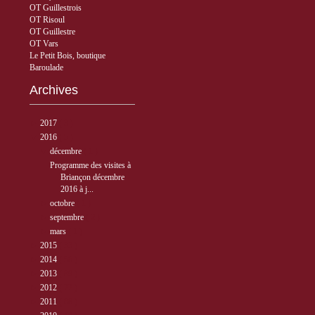
OT Guillestrois
OT Risoul
OT Guillestre
OT Vars
Le Petit Bois, boutique
Baroulade
Archives
►
2017
( 3 )
▼
2016
( 5 )
▼
décembre
( 1 )
Programme des visites à
Briançon décembre
2016 à j...
►
octobre
( 1 )
►
septembre
( 2 )
►
mars
( 1 )
►
2015
( 33 )
►
2014
( 56 )
►
2013
( 89 )
►
2012
( 77 )
►
2011
( 68 )