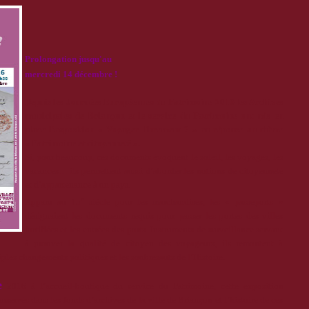
Prolongation jusqu'au
mercredi 14 décembre
!
Depuis les Journées Européennes du Patrimoine 2016 les Archives
municipales de Briançon et le service du Patrimoine ont mis en
place l’exposition « Voyager librement ? » en réponse au thème
« Patrimoine et citoyenneté ».
Si, pour beaucoup, ces documents évoquent le soleil, les voyages, les
vacances… ils permettent aussi d’aborder les notions de citoyenneté
et d’appartenance à un pays.
e
Apparu au 15
siècle pour les marchandises, les « passeports »
désignaient les documents requis pour passer les portes des villes
fortifiées et les entrées des ports. Instruments de surveillance servant
à prouver la qualité de citoyen des voyageurs, ils remontent à
iples changements politiques et les soubresauts de l’Histoire.
e
2016 à l’accueil-boutique du service du Patrimoine, cette exposition
nservés dans les fonds d’archives de la ville de Briançon et l’histoire de ces