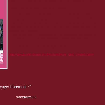
Le service du Patrimoine a concocté une programmation riche en
visites classiques mais aussi surprenantes ...
Durant les vacances de février, pour vous mettre en appétit, ne
manquez pas les
"Gourmands d'histoire"
alliant patrimoine bâti et
culinaire et où vous mettrez la main à la pâte grâce au chef
sloowfood. Les enfants ne sont pas en reste avec des
ateliers
adaptés
"Patri'mômes"
.
En mai et juin 2017, la nouveauté la plus importante est l'accès au
fort du Randouillet
, labellisé patrimoine mondial par l'UNESCO.
La nouvelle brochure est téléchargeable et consultable sur le site
Internet de la ville de Briançon à l'adresse suivante :
http://www.ville-briancon.fr/calendriers_des_visites.html
yager librement ?"
commentaires ( 0 )