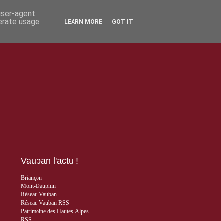
 user-agent
nerate usage
LEARN MORE
GOT IT
Vauban l'actu !
Briançon
Mont-Dauphin
Réseau Vauban
Réseau Vauban RSS
Patrimoine des Hautes-Alpes
RSS