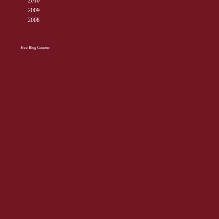
►
2010
( 40 )
►
2009
( 27 )
►
2008
( 10 )
Free Blog Counter