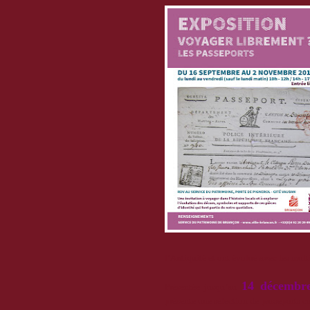
l’Antiquité et ont évolué avec les mult
14 décembr
Présentée jusqu’au
présente une sélection de passeports co