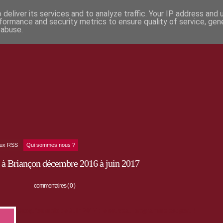
deliver its services and to analyze traffic. Your IP address and
formance and security metrics to ensure quality of service, ge
 abuse.
lux RSS
Qui sommes nous ?
 à Briançon décembre 2016 à juin 2017
commentaires ( 0 )
Jusqu'au mois de Juin 2017 : le nouveau programme est paru !