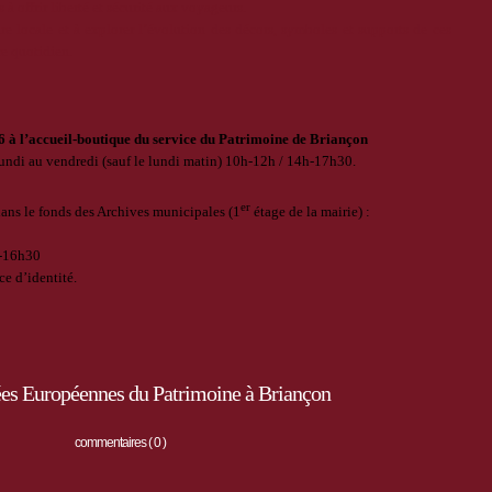
à offrir liberté et sécurité aux voyageurs.
re locale et à explorer l’évolution des décors, symboles et supports de ces
re quotidien.
 à l’accueil-boutique du service du Patrimoine de Briançon
lundi au vendredi (sauf le lundi matin) 10h-12h / 14h-17h30.
er
ans le fonds des Archives municipales (1
étage de la mairie) :
h-16h30
ce d’identité.
es Européennes du Patrimoine à Briançon
commentaires ( 0 )