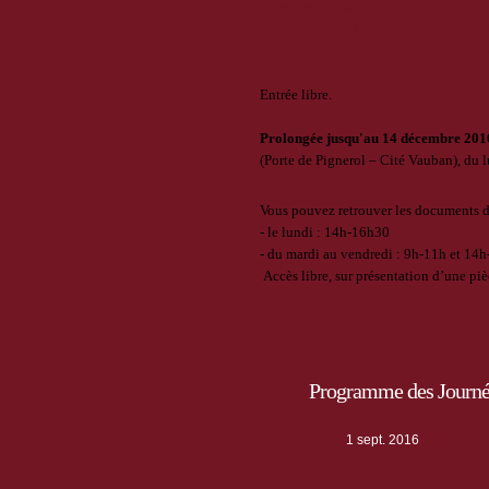
documents d’archives insolites destinés 
Une invitation à voyager dans l’histoi
pièces d’identité qui font partie de not
Entrée libre.
Prolongée jusqu'au 14 décembre
2016
(Porte de Pignerol – Cité Vauban), du 
Vous pouvez retrouver les documents d
- le lundi : 14h-16h30
- du mardi au vendredi : 9h-11h et 14
Accès libre, sur présentation d’une piè
Programme des Journé
1 sept. 2016