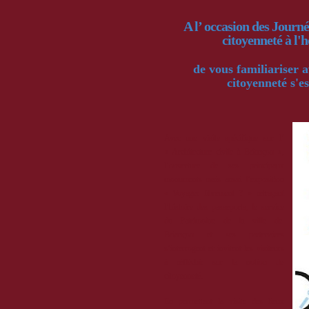
A l’ occasion des Journ
citoyenneté à l'
de vous familiariser 
citoyenneté s'es
Avec une visite spécifique sur l’
« Architecture civile à Briançon »,
l’ouverture de ses principaux
monuments mais aussi l’exposition
« Voyager librement ? » retraçant
l’histoire des passeports, le service
du Patrimoine de la ville de
Briançon et ses partenaires
s’interrogent et invitent les visiteurs
à réfléchir sur la notion de
citoyenneté.
En permettant la visite des lieux