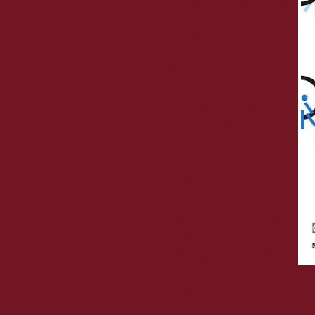
d’exercice et d’apprentissage de
e
celle-ci, le programme de cette 33
édition des Journées Européennes
du Patrimoine tentera d’apporter
quelques réponses à la question :
qu’est ce qui fait de nous des
citoyens, hier comme aujourd’hui ?
En effet, les Briançonnais ont
prouvé que si les hommes savent
mutualiser leurs atouts dans un état
d’esprit ouvert à la connaissance et à
la raison, ils transcendent les
contraintes de la montagne pour la
transformer en jardin et dépassent
leurs conflits pour installer la paix.
En témoigne paradoxalement ses
fortifications mais aussi et surtout
l’histoire de la « République » des
Escartons et la Grande Charte de
1343 (accessible au public pour
l’occasion), avec laquelle les
populations locales ont
fondés une idée de l