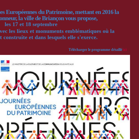
ées Européennes du Patrimoine, mettant en 2016 la
honneur, la ville de Briançon vous propose,
les 17 et 18 septembre
avec les lieux et monuments emblématiques où la
t construite et dans lesquels elle s'exerce.
Télécharger le programme détaillé
ici