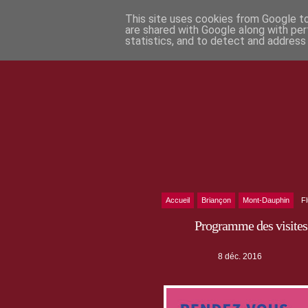
This site uses cookies from Google to 
are shared with Google along with per
statistics, and to detect and address
Accueil
Briançon
Mont-Dauphin
F
Programme des visites
8 déc. 2016