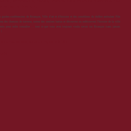
éâtral, acrobatique, décalé, insolite mais toujours historique des
ectacles de Briançon.
guides-conférenciers de Briançon, Ville d’art et d’histoire et des comédiens du théâtre ambulant Pile
ez des chemins de traverse, sortez des sentiers battus et découvrez ou redécouvrez l’histoire de la ville
nts pour enfin connaître … tout ce que vous avez toujours voulu savoir sur Briançon (sans jamais
 !
e du Patrimoine, porte de Pignerol à 16 h
 5.50€
: