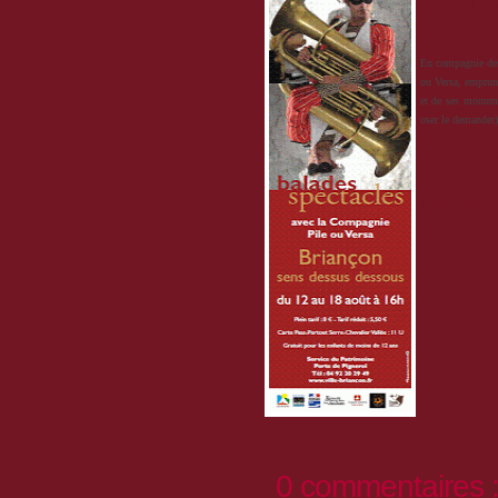
musical, th
balades-sp
En compagnie des 
ou Versa, emprunt
et de ses monume
oser le demander)
RV au servic
Tarifs : 8€ /
0 commentaires 