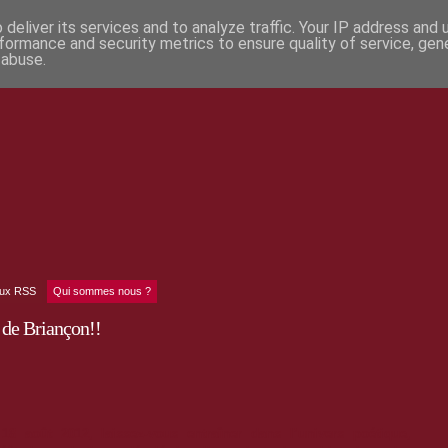
deliver its services and to analyze traffic. Your IP address and
formance and security metrics to ensure quality of service, ge
 abuse.
lux RSS
Qui sommes nous ?
 de Briançon!!
18 août 2012,
laissez-vous entraîner dans l’univers poétique,