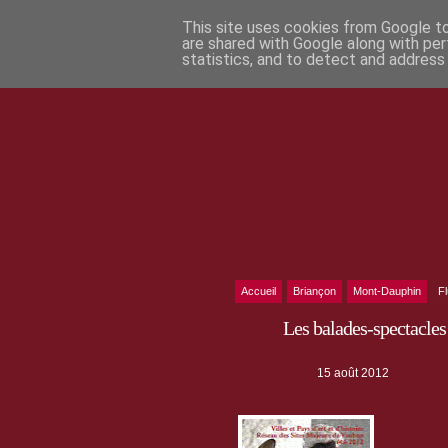
This site uses cookies from Google to 
are shared with Google along with per
statistics, and to detect and address
Accueil
Briançon
Mont-Dauphin
F
Les balades-spectacles
15 août 2012
Du 12 au 