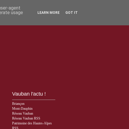
 user-agent
nerate usage
LEARN MORE
GOT IT
Vauban l'actu !
Briançon
Mont-Dauphin
Réseau Vauban
Réseau Vauban RSS
Patrimoine des Hautes-Alpes
RSS