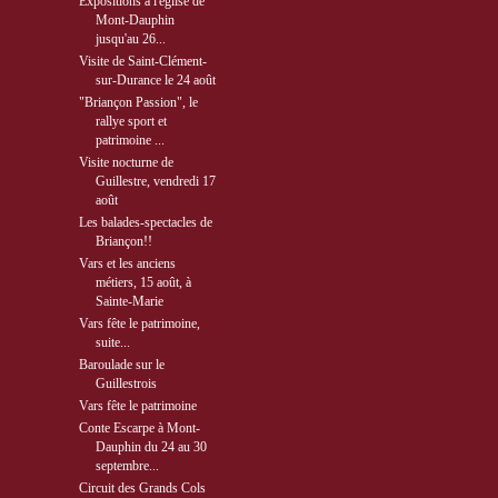
Expositions à l'église de
Mont-Dauphin
jusqu'au 26...
Visite de Saint-Clément-
sur-Durance le 24 août
"Briançon Passion", le
rallye sport et
patrimoine ...
Visite nocturne de
Guillestre, vendredi 17
août
Les balades-spectacles de
Briançon!!
Vars et les anciens
métiers, 15 août, à
Sainte-Marie
Vars fête le patrimoine,
suite...
Baroulade sur le
Guillestrois
Vars fête le patrimoine
Conte Escarpe à Mont-
Dauphin du 24 au 30
septembre...
Circuit des Grands Cols