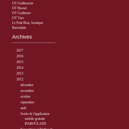
OT Guillestrois
OT Risoul
OT Guillestre
OT Vars
Le Petit Bois, boutique
Baroulade
Archives
►
2017
( 3 )
►
2016
( 5 )
►
2015
( 33 )
►
2014
( 56 )
►
2013
( 89 )
▼
2012
( 77 )
►
décembre
( 1 )
►
novembre
( 6 )
►
octobre
( 10 )
►
septembre
( 10 )
▼
août
( 12 )
Sortie de l'application
mobile gratuite
BAROULADE