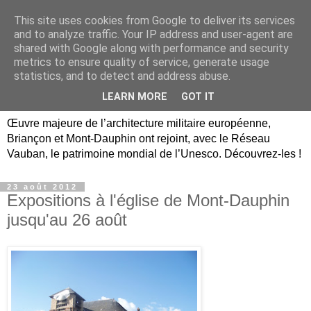
This site uses cookies from Google to deliver its services
Briançon, Mont-Dauphin,
and to analyze traffic. Your IP address and user-agent are
shared with Google along with performance and security
Vauban Unesco Hautes-
metrics to ensure quality of service, generate usage
statistics, and to detect and address abuse.
Alpes
LEARN MORE
GOT IT
Œuvre majeure de l’architecture militaire européenne,
Briançon et Mont-Dauphin ont rejoint, avec le Réseau
Vauban, le patrimoine mondial de l’Unesco. Découvrez-les !
23 août 2012
Expositions à l'église de Mont-Dauphin
jusqu'au 26 août