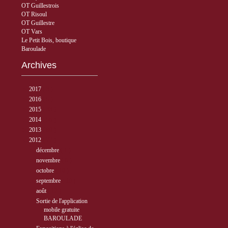
OT Guillestrois
OT Risoul
OT Guillestre
OT Vars
Le Petit Bois, boutique
Baroulade
Archives
►
2017
( 3 )
►
2016
( 5 )
►
2015
( 33 )
►
2014
( 56 )
►
2013
( 89 )
▼
2012
( 77 )
►
décembre
( 1 )
►
novembre
( 6 )
►
octobre
( 10 )
►
septembre
( 10 )
▼
août
( 12 )
Sortie de l'application
mobile gratuite
BAROULADE