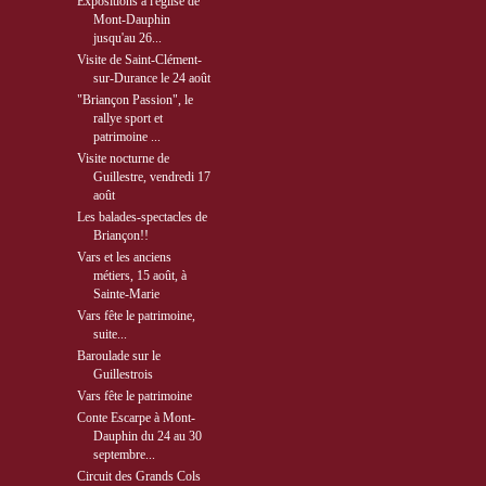
Expositions à l'église de
Mont-Dauphin
jusqu'au 26...
Visite de Saint-Clément-
sur-Durance le 24 août
"Briançon Passion", le
rallye sport et
patrimoine ...
Visite nocturne de
Guillestre, vendredi 17
août
Les balades-spectacles de
Briançon!!
Vars et les anciens
métiers, 15 août, à
Sainte-Marie
Vars fête le patrimoine,
suite...
Baroulade sur le
Guillestrois
Vars fête le patrimoine
Conte Escarpe à Mont-
Dauphin du 24 au 30
septembre...
Circuit des Grands Cols