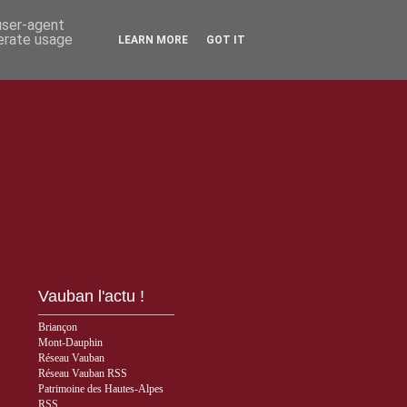
 user-agent
nerate usage
LEARN MORE
GOT IT
Vauban l'actu !
Briançon
Mont-Dauphin
Réseau Vauban
Réseau Vauban RSS
Patrimoine des Hautes-Alpes
RSS