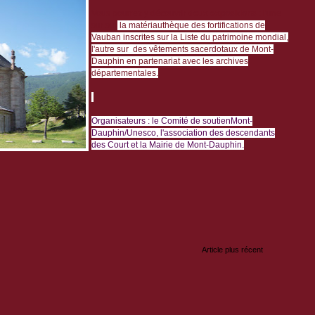
Vous pourrez y découvrir
deux expositions
: l'une
sur
sur
la matériauthèque des fortifications de
Vauban inscrites sur la Liste du patrimoine mondial,
l'autre sur
des vêtements sacerdotaux de Mont-
Dauphin en partenariat avec les archives
départementales
.
Organisateurs : le Comité de soutienMont-
Dauphin/Unesco, l'association des descendants
des Court et la Mairie de Mont-Dauphin.
:
Article plus récent