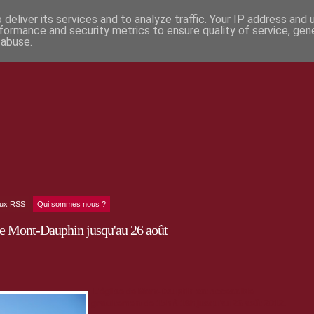
deliver its services and to analyze traffic. Your IP address and
formance and security metrics to ensure quality of service, ge
 abuse.
lux RSS
Qui sommes nous ?
 de Mont-Dauphin jusqu'au 26 août
L'église de Mont-Dauphin est accessible
gratuitement de 15h à 18h jusqu'au 26 août 2012.