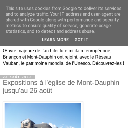
This site uses cookies from Google to deliver its services
Briançon, Mont-Dauphin,
and to analyze traffic. Your IP address and user-agent are
shared with Google along with performance and security
Vauban Unesco Hautes-
metrics to ensure quality of service, generate usage
statistics, and to detect and address abuse.
Alpes
LEARN MORE
GOT IT
Œuvre majeure de l’architecture militaire européenne,
Briançon et Mont-Dauphin ont rejoint, avec le Réseau
Vauban, le patrimoine mondial de l’Unesco. Découvrez-les !
23 août 2012
Expositions à l'église de Mont-Dauphin
jusqu'au 26 août